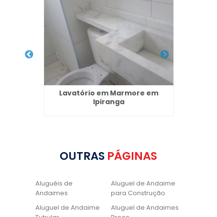
to de
Lavatório em Marmore em
Escad
Ipiranga
OUTRAS
PÁGINAS
Aluguéis de
Aluguel de Andaime
Andaimes
para Construção
Aluguel de Andaime
Aluguel de Andaimes