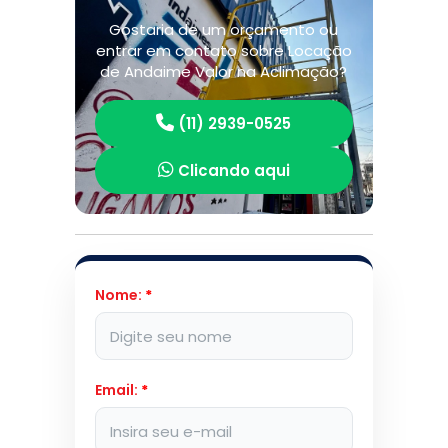
Gostaria de um orçamento ou
entrar em contato sobre Locação
de Andaime Valor na Aclimação?
(11) 2939-0525
Clicando aqui
Nome:
*
Email:
*