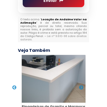
Enviar
O texto acima "
Locação de Andaime Valor na
Aclimação
" é de direito reservado. Sua
reprodução, parcial ou total, mesmo citando
nossos links, é proibida sem a autorização do
autor. Plágio é crime e está previsto no artigo 184
do Código Penal. –
Lei n° 9.610-98 sobre direitos
autorais
.
Veja Também
0L em
Pingadeiras de Granito e Marmore
Escad