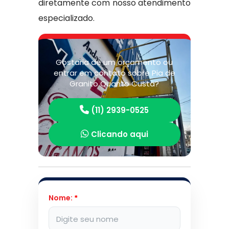
diretamente com nosso atendimento
especializado.
Gostaria de um orçamento ou
entrar em contato sobre Pia de
Granito Quanto Custa?
(11) 2939-0525
Clicando aqui
Nome:
*