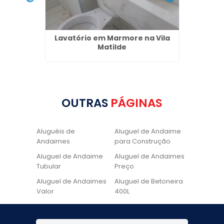
lar em
Lavatório em Marmore na Vila
Locaç
Matilde
OUTRAS
PÁGINAS
Aluguéis de
Aluguel de Andaime
Andaimes
para Construção
Aluguel de Andaime
Aluguel de Andaimes
Tubular
Preço
Aluguel de Andaimes
Aluguel de Betoneira
Valor
400L
Aluguel de Betoneira
Cadeira de Pintura
Quanto Custa