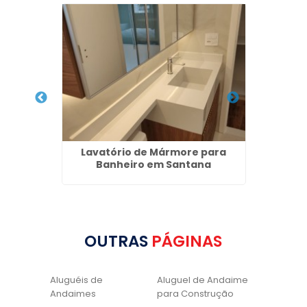
ara
Lavatório de Mármore para
S
ca
Banheiro em Santana
OUTRAS
PÁGINAS
Aluguéis de
Aluguel de Andaime
Andaimes
para Construção