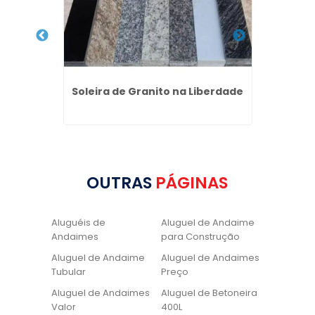
l de
Soleira de Granito na Liberdade
Bal
ui
OUTRAS
PÁGINAS
Aluguéis de
Aluguel de Andaime
Andaimes
para Construção
Aluguel de Andaime
Aluguel de Andaimes
Tubular
Preço
Aluguel de Andaimes
Aluguel de Betoneira
Valor
400L