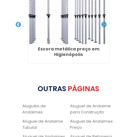
Luz
Escora metálica preço em
La
Higienópolis
OUTRAS
PÁGINAS
Aluguéis de
Aluguel de Andaime
Andaimes
para Construção
Aluguel de Andaime
Aluguel de Andaimes
Tubular
Preço
Aluguel de Andaimes
Aluguel de Betoneira