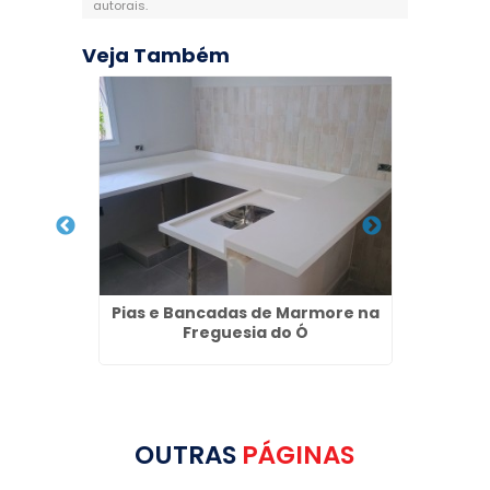
autorais
.
Veja Também
 Santa
Pias e Bancadas de Marmore na
Soleir
Freguesia do Ó
OUTRAS
PÁGINAS