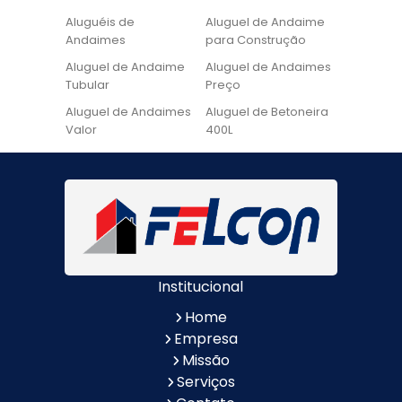
Aluguéis de
Aluguel de Andaime
Andaimes
para Construção
Aluguel de Andaime
Aluguel de Andaimes
Tubular
Preço
Aluguel de Andaimes
Aluguel de Betoneira
Valor
400L
Aluguel de Betoneira
Cadeira de Pintura
Quanto Custa
Locação de Andaime
Locação de Andaime
Preço
Tubular
Locação de Andaime
Locação de
Valor
Andaimes
Institucional
Locação de
Quanto Custa
Betoneiras
Locação de
Home
Andaimes
Empresa
Quanto Custa o
Valor do Aluguel de
Missão
Aluguel de Andaimes
Andaimes
Serviços
Aluguel de Escada de
Aluguel de Escada de