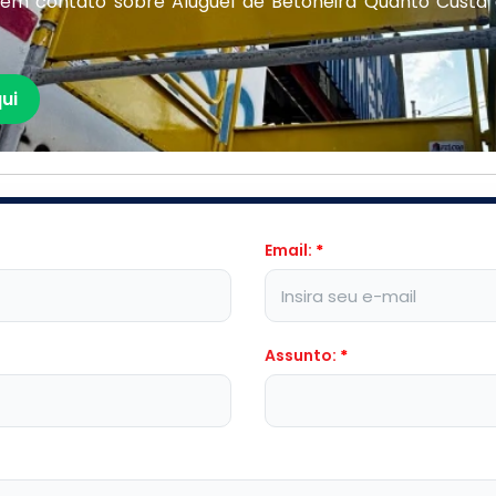
 em contato sobre Aluguel de Betoneira Quanto Custa
ui
Email:
*
Assunto:
*