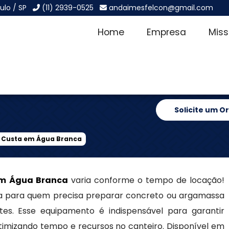
ulo / SP
(11) 2939-0525
andaimesfelcon@gmail.com
Home
Empresa
Mis
 Quanto Custa
Solicite um 
o Custa em Água Branca
em Água Branca
varia conforme o tempo de locação!
ca para quem precisa preparar concreto ou argamassa
tes. Esse equipamento é indispensável para garantir
timizando tempo e recursos no canteiro. Disponível em