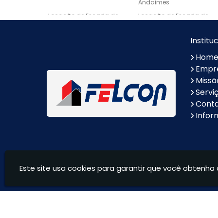
Andaimes
Locação de Escada de
Locação de Escada de
Fibra
Alumínio
Escora metálica preço
Borda de Piscina em
Institu
Marmore
Hom
Lavatório Esculpido em
Nichos Sob Medida
Empr
Mármore
Missã
Soleira em Marmore
Pia de Granito
Servi
Cont
Nicho de Granito
Escadas de Granito
Infor
Lavatório em Granito
Lavatório de Granito para
Banheiro
Ilha em Granito
Balcões de Granito
Este site usa cookies para garantir que você obtenha 
Andaimes Felcon - Locação de equipamentos para c