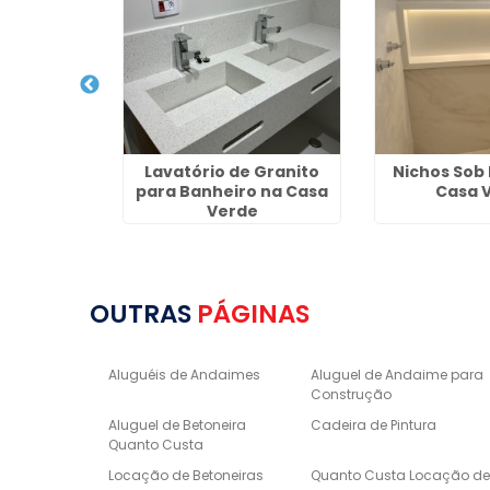
 Locação
Lavatório de Granito
Nichos Sob
o Cambuci
para Banheiro na Casa
Casa 
Verde
OUTRAS
PÁGINAS
Aluguéis de Andaimes
Aluguel de Andaime para
Construção
Aluguel de Betoneira
Cadeira de Pintura
Quanto Custa
Locação de Betoneiras
Quanto Custa Locação d