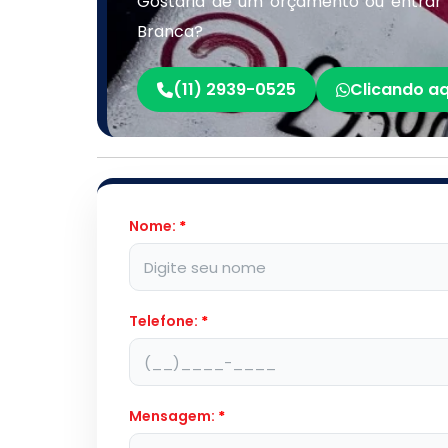
Gostaria de um orçamento ou entrar
Branca?
(11) 2939-0525
Clicando aq
Nome:
*
Telefone:
*
Mensagem:
*