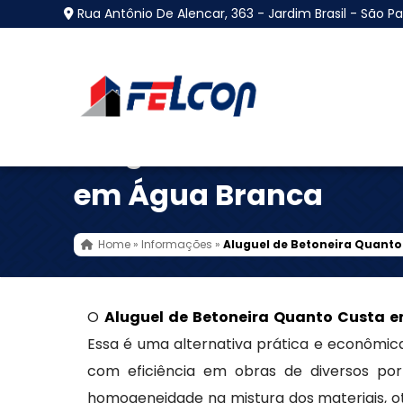
Rua Antônio De Alencar, 363 - Jardim Brasil - São Pa
Aluguel de Betoneira
em Água Branca
Home
»
Informações
»
Aluguel de Betoneira Quant
O
Aluguel de Betoneira Quanto Custa 
Essa é uma alternativa prática e econômi
com eficiência em obras de diversos por
homogeneidade na mistura dos materiais, o