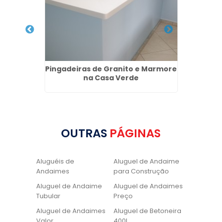
 Marmore
Pingadeiras de Granito e Marmore
Pia de
na Casa Verde
OUTRAS
PÁGINAS
Aluguéis de
Aluguel de Andaime
Andaimes
para Construção
Aluguel de Andaime
Aluguel de Andaimes
Tubular
Preço
Aluguel de Andaimes
Aluguel de Betoneira
Valor
400L