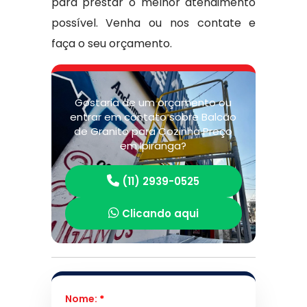
para prestar o melhor atendimento
possível. Venha ou nos contate e
faça o seu orçamento.
Gostaria de um orçamento ou
entrar em contato sobre Balcão
de Granito para Cozinha Preço
em Ipiranga?
(11) 2939-0525
Clicando aqui
Nome:
*