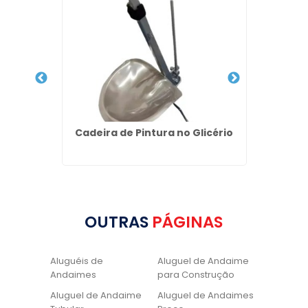
 Barra
Cadeira de Pintura no Glicério
Loca
OUTRAS
PÁGINAS
Aluguéis de
Aluguel de Andaime
Andaimes
para Construção
Aluguel de Andaime
Aluguel de Andaimes