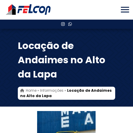
Locação de
Andaimes no Alto
da Lapa
Home
»
Informações
»
Locação de Andaimes
no Alto da Lapa