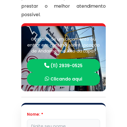
prestar o melhor atendimento
possível.
Gostaria de um orçamento ou
entrar em contato sobre Locação
de Andaimes no Alto da Lapa?
(11) 2939-0525
Clicando aqui
Nome:
*