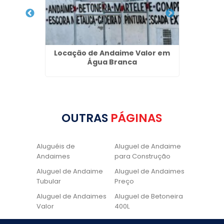
ilherme
Locação de Andaime Valor em
Lav
Água Branca
OUTRAS
PÁGINAS
Aluguéis de
Aluguel de Andaime
Andaimes
para Construção
Aluguel de Andaime
Aluguel de Andaimes
Tubular
Preço
Aluguel de Andaimes
Aluguel de Betoneira
Valor
400L
Aluguel de Betoneira
Cadeira de Pintura