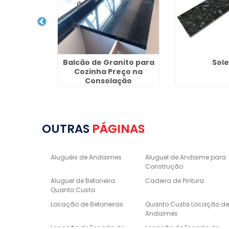
om Cuba
Balcão de Granito para
Sole
entro de SP
Cozinha Preço na
Consolação
OUTRAS
PÁGINAS
Aluguéis de Andaimes
Aluguel de Andaime para
Construção
Aluguel de Betoneira
Cadeira de Pintura
Quanto Custa
Locação de Betoneiras
Quanto Custa Locação d
Andaimes
Locação de Escada de
Locação de Escada de