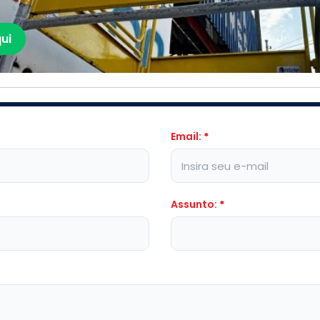
ui
Email:
*
Assunto:
*