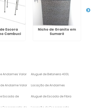
 de Escora
Nicho de Granito em
Bancada
 no Cambuci
Sumaré
de Grani
de Andaimes Valor
Aluguel de Betoneira 400L
de Andaime Valor
Locação de Andaimes
de Escada de
Aluguel de Escada de Fibra
de Escoramento de
Locação de Escoramento