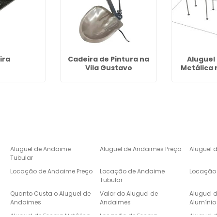
ira
Cadeira de Pintura na
Aluguel
Vila Gustavo
Metálica
Aluguel de Andaime
Aluguel de Andaimes Preço
Aluguel 
Tubular
Locação de Andaime Preço
Locação de Andaime
Locação 
Tubular
e
Quanto Custa o Aluguel de
Valor do Aluguel de
Aluguel 
Andaimes
Andaimes
Alumínio
Aluguel de Escora Metálica
Locação de Escora
Aluguel 