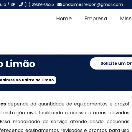
ulo / SP
(11) 2939-0525
andaimesfelcon@gmail.com
Home
Empresa
Mis
o de
o Limão
Solicite um 
daimes no Bairro do Limão
es
depende da quantidade de equipamentos e prazo!
onstrução civil, facilitando o acesso a áreas elevadas
a. Essa modalidade de serviço atende desde pequenas
ferecendo equipamentos revisados e prontos para uso