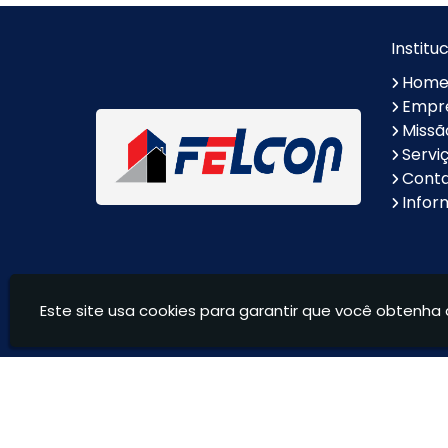
Fibra
Alumínio
Escora metálica preço
Borda de Piscina em
Institu
Marmore
Hom
Lavatório Esculpido em
Nichos Sob Medida
Empr
Mármore
Missã
Soleira em Marmore
Pia de Granito
Servi
Cont
Nicho de Granito
Escadas de Granito
Infor
Lavatório em Granito
Lavatório de Granito para
Banheiro
Ilha em Granito
Balcões de Granito
Este site usa cookies para garantir que você obtenha 
Andaimes Felcon - Locação de equipamentos para c