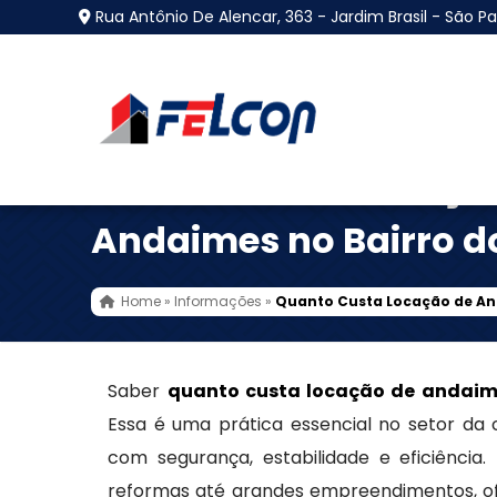
Rua Antônio De Alencar, 363 - Jardim Brasil - São Pa
Quanto Custa Locaçã
Andaimes no Bairro d
Home
»
Informações
»
Quanto Custa Locação de An
Saber
quanto custa locação de andaim
Essa é uma prática essencial no setor da c
com segurança, estabilidade e eficiênci
reformas até grandes empreendimentos, o