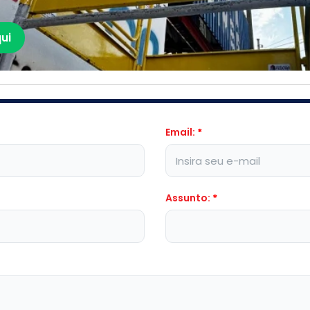
ui
Email:
*
Assunto:
*