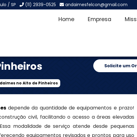
ulo / SP
(11) 2939-0525
andaimesfelcon@gmail.com
Home
Empresa
Mis
o de
inheiros
Solicite um 
aimes no Alto de Pinheiros
es
depende da quantidade de equipamentos e prazo!
onstrução civil, facilitando o acesso a áreas elevadas
a. Essa modalidade de serviço atende desde pequenas
ferecendo equipamentos revisados e prontos para uso