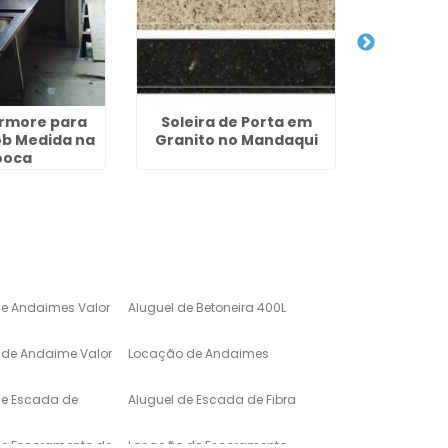
armore para
Soleira de Porta em
Locação 
ob Medida na
Granito no Mandaqui
ooca
de Andaimes Valor
Aluguel de Betoneira 400L
de Andaime Valor
Locação de Andaimes
de Escada de
Aluguel de Escada de Fibra
de Escoramento de
Locação de Escoramento