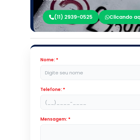
(11) 2939-0525
Clicando aq
Nome:
*
Telefone:
*
Mensagem:
*