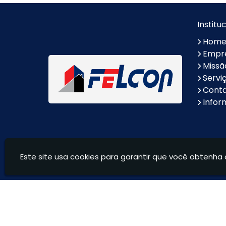
Fibra
Alumínio
Escora metálica preço
Borda de Piscina em
Institu
Marmore
Hom
Lavatório Esculpido em
Nichos Sob Medida
Empr
Mármore
Missã
Soleira em Marmore
Pia de Granito
Servi
Cont
Nicho de Granito
Escadas de Granito
Infor
Lavatório em Granito
Lavatório de Granito para
Banheiro
Ilha em Granito
Balcões de Granito
Este site usa cookies para garantir que você obtenha 
Andaimes Felcon - Locação de equipamentos para c