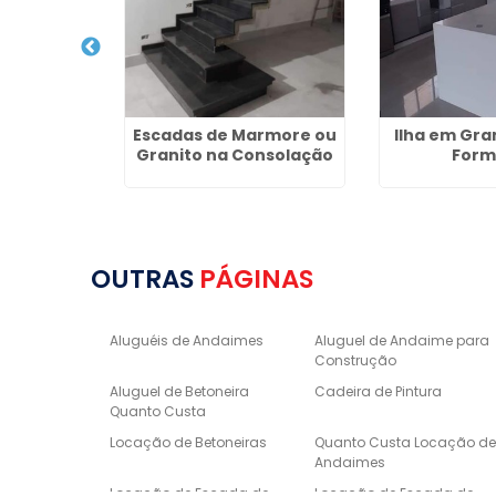
to na Vila
Escadas de Marmore ou
Ilha em Gran
rme
Granito na Consolação
Form
OUTRAS
PÁGINAS
Aluguéis de Andaimes
Aluguel de Andaime para
Construção
Aluguel de Betoneira
Cadeira de Pintura
Quanto Custa
Locação de Betoneiras
Quanto Custa Locação d
Andaimes
Locação de Escada de
Locação de Escada de