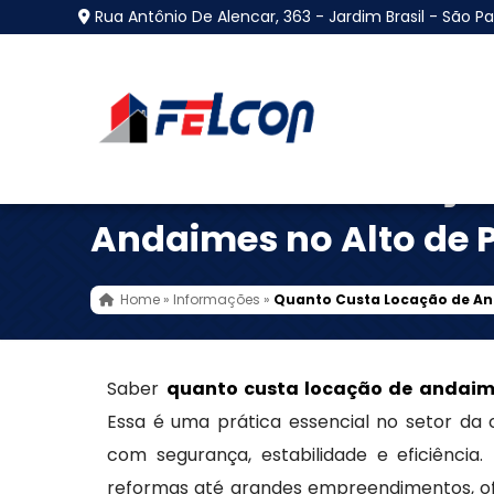
Rua Antônio De Alencar, 363 - Jardim Brasil - São Pa
Quanto Custa Locaçã
Andaimes no Alto de P
Home
»
Informações
»
Quanto Custa Locação de And
Saber
quanto custa locação de andaim
Essa é uma prática essencial no setor da c
com segurança, estabilidade e eficiênci
reformas até grandes empreendimentos, o