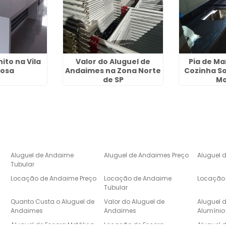
ito na Vila
Valor do Aluguel de
Pia de M
osa
Andaimes na Zona Norte
Cozinha S
de SP
M
Aluguel de Andaime
Aluguel de Andaimes Preço
Aluguel 
Tubular
Locação de Andaime Preço
Locação de Andaime
Locação 
Tubular
e
Quanto Custa o Aluguel de
Valor do Aluguel de
Aluguel 
Andaimes
Andaimes
Alumínio
Aluguel de Escora Metálica
Locação de Escora
Aluguel 