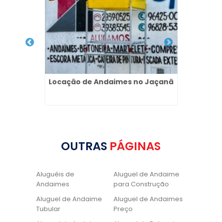
ua Rasa
Locação de Andaimes no Jaçanã
Pia d
OUTRAS
PÁGINAS
Aluguéis de
Aluguel de Andaime
Andaimes
para Construção
Aluguel de Andaime
Aluguel de Andaimes
Tubular
Preço