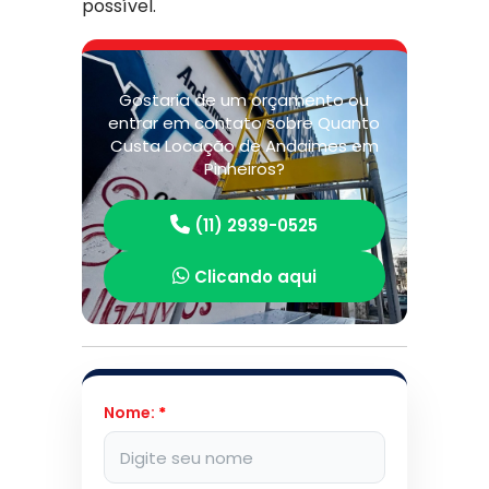
possível.
Gostaria de um orçamento ou
entrar em contato sobre Quanto
Custa Locação de Andaimes em
Pinheiros?
(11) 2939-0525
Clicando aqui
Nome:
*