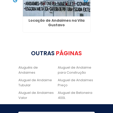
ore em
Locação de Andaimes na Vila
Pia d
Gustavo
OUTRAS
PÁGINAS
Aluguéis de
Aluguel de Andaime
Andaimes
para Construção
Aluguel de Andaime
Aluguel de Andaimes
Tubular
Preço
Aluguel de Andaimes
Aluguel de Betoneira
Valor
400L
Aluguel de Betoneira
Cadeira de Pintura
Quanto Custa