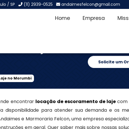
ulo / SP
(11) 2939-0525
andaimesfelcon@gmail.com
Home
Empresa
Mis
to de Laje no
Solicite um 
Laje no Morumbi
 onde encontrar
locação de escoramento de laje
com a
la disponibilidade para atender sua demanda e os me
 Andaimes e Marmoraria Felcon, uma empresa especializ
nstruções em geral. Quer saber mais sobre nossas solu