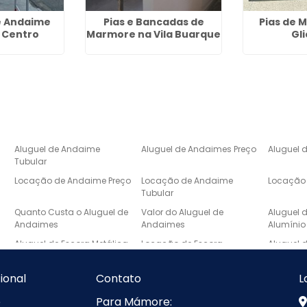
e Andaime
Pias e Bancadas de
Pias de 
 Centro
Marmore na Vila Buarque
Gli
Aluguel de Andaime
Aluguel de Andaimes Preço
Aluguel 
Tubular
Locação de Andaime Preço
Locação de Andaime
Locação 
Tubular
e
Quanto Custa o Aluguel de
Valor do Aluguel de
Aluguel 
Andaimes
Andaimes
Alumínio
Aluguel de Escora Metálica
Locação de Escora
Aluguel 
Metálica
Laje
Escada de Mármore Preço
Lavatório de Mármore
Lavatóri
cional
Contato
L
Banheiro
e
Para Mámore:
Pia de Marmore para
Pias de Mármore
Pias de 