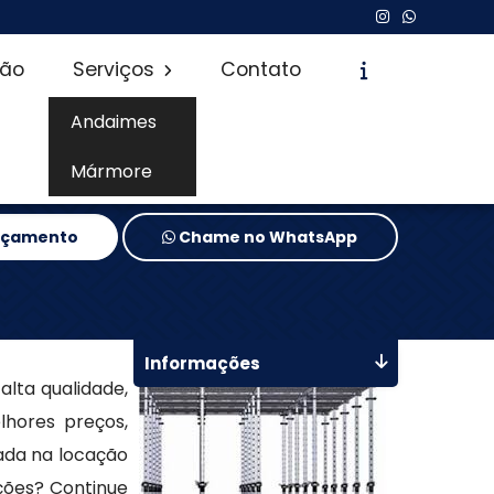
são
Serviços
Contato
Andaimes
Mármore
Orçamento
Chame no WhatsApp
Informações
lta qualidade,
lhores preços,
ada na locação
ções? Continue