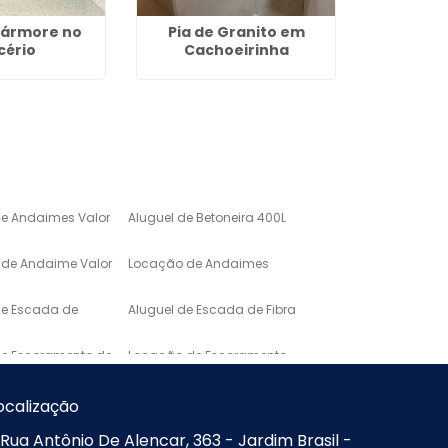
Mármore no
Pia de Granito em
Aluguel
cério
Cachoeirinha
Alumín
de Andaimes Valor
Aluguel de Betoneira 400L
de Andaime Valor
Locação de Andaimes
de Escada de
Aluguel de Escada de Fibra
de Escoramento de
Locação de Escoramento
de Laje
o de Mármore para
Lavatório em Marmore
ocalização
Rua Antônio De Alencar, 363 - Jardim Brasil -
Mármore de
Pias e Bancadas de