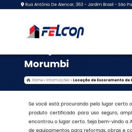
Rua Antônio De Alencar, 363 - Jardim Brasil - São Pa
Locação de Escoramen
Morumbi
Home
»
Informações
»
Locação de Escoramento de 
Se você está procurando pelo lugar certo
produto certificado para uso seguro, amp
encontrou o lugar certo. Seja bem-vindo a
de equipamentos para reformas, obras e co