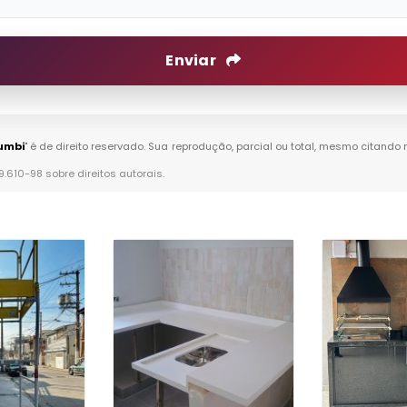
Enviar
umbi
" é de direito reservado. Sua reprodução, parcial ou total, mesmo citando 
 9.610-98 sobre direitos autorais
.