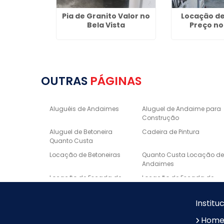
 Preta para
Pia de Granito Valor no
Locação d
la Mariana
Bela Vista
Preço no
OUTRAS
PÁGINAS
Aluguéis de Andaimes
Aluguel de Andaime para
Construção
Aluguel de Betoneira
Cadeira de Pintura
Quanto Custa
Locação de Betoneiras
Quanto Custa Locação d
Andaimes
Locação de Escada de
Locação de Escada de
Fibra
Alumínio
Escora metálica preço
Borda de Piscina em
Institu
Marmore
Hom
Lavatório Esculpido em
Nichos Sob Medida