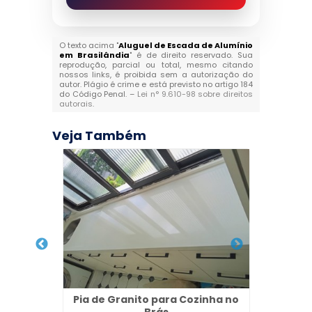
O texto acima "
Aluguel de Escada de Alumínio
em Brasilândia
" é de direito reservado. Sua
reprodução, parcial ou total, mesmo citando
nossos links, é proibida sem a autorização do
autor. Plágio é crime e está previsto no artigo 184
do Código Penal. –
Lei n° 9.610-98 sobre direitos
autorais
.
Veja Também
 de
Pia de Granito para Cozinha no
Pia