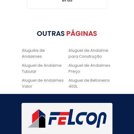
iro
Brás
OUTRAS
PÁGINAS
Aluguéis de
Aluguel de Andaime
Andaimes
para Construção
Aluguel de Andaime
Aluguel de Andaimes
Tubular
Preço
Aluguel de Andaimes
Aluguel de Betoneira
Valor
400L
Aluguel de Betoneira
Cadeira de Pintura
Quanto Custa
Locação de Andaime
Locação de Andaime
Preço
Tubular
Locação de Andaime
Locação de
Valor
Andaimes