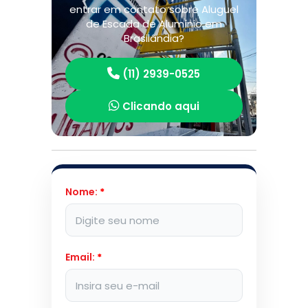
entrar em contato sobre Aluguel
de Escada de Alumínio em
Brasilândia?
(11) 2939-0525
Clicando aqui
Nome:
*
Email:
*