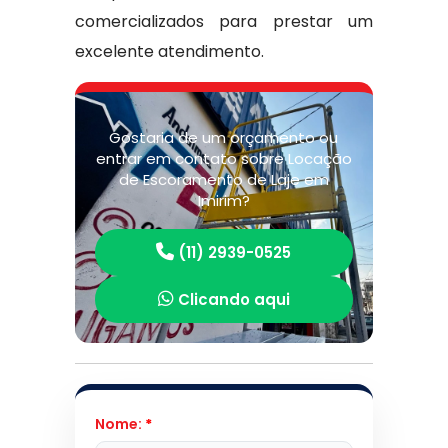
comercializados para prestar um
excelente atendimento.
Gostaria de um orçamento ou
entrar em contato sobre Locação
de Escoramento de Laje em
Imirim?
(11) 2939-0525
Clicando aqui
Nome:
*