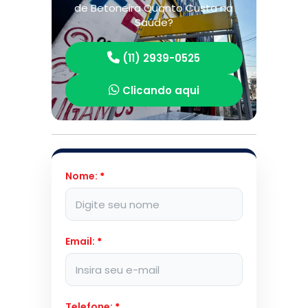
de Betoneira Quanto Custa na
Saúde?
(11) 2939-0525
Clicando aqui
Nome:
*
Email:
*
Telefone:
*