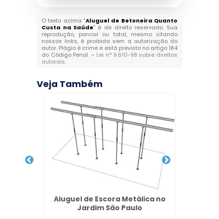
O texto acima "
Aluguel de Betoneira Quanto
Custa na Saúde
" é de direito reservado. Sua
reprodução, parcial ou total, mesmo citando
nossos links, é proibida sem a autorização do
autor. Plágio é crime e está previsto no artigo 184
do Código Penal. –
Lei n° 9.610-98 sobre direitos
autorais
.
Veja Também
Mármore
Aluguel de Escora Metálica no
Balcã
Jardim São Paulo