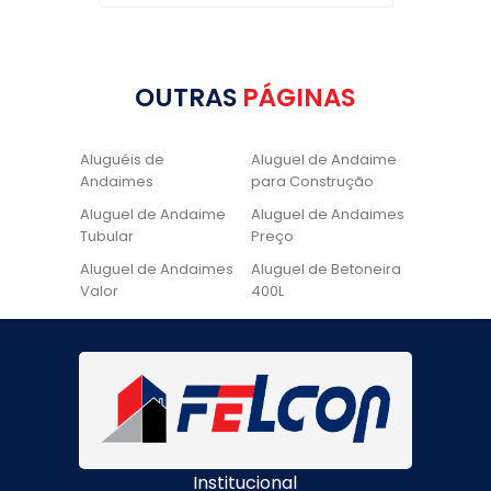
OUTRAS
PÁGINAS
Aluguéis de
Aluguel de Andaime
Andaimes
para Construção
Aluguel de Andaime
Aluguel de Andaimes
Tubular
Preço
Aluguel de Andaimes
Aluguel de Betoneira
Valor
400L
Aluguel de Betoneira
Cadeira de Pintura
Quanto Custa
Locação de Andaime
Locação de Andaime
Preço
Tubular
Locação de Andaime
Locação de
Valor
Andaimes
Institucional
Locação de
Quanto Custa