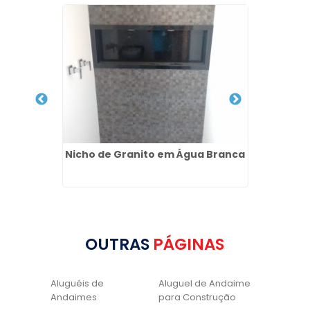
ínio na
Nicho de Granito em Água Branca
Pia de
OUTRAS
PÁGINAS
Aluguéis de
Aluguel de Andaime
Andaimes
para Construção