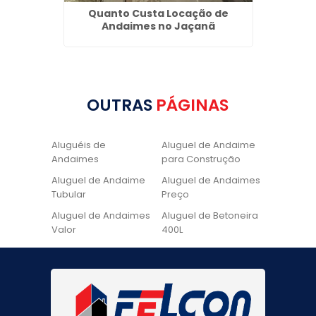
ica no
Quanto Custa Locação de
Loca
Andaimes no Jaçanã
OUTRAS
PÁGINAS
Aluguéis de
Aluguel de Andaime
Andaimes
para Construção
Aluguel de Andaime
Aluguel de Andaimes
Tubular
Preço
Aluguel de Andaimes
Aluguel de Betoneira
Valor
400L
Aluguel de Betoneira
Cadeira de Pintura
Quanto Custa
Locação de Andaime
Locação de Andaime
Preço
Tubular