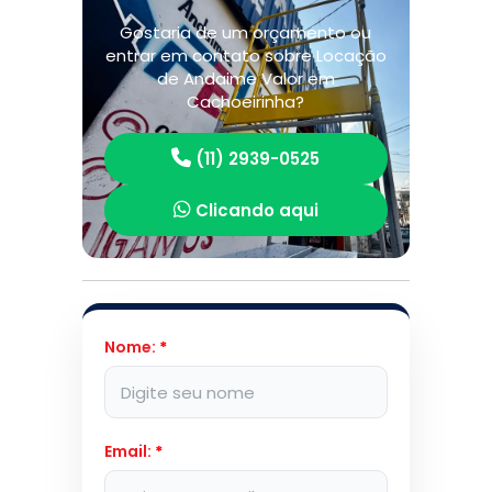
Gostaria de um orçamento ou
entrar em contato sobre Locação
de Andaime Valor em
Cachoeirinha?
(11) 2939-0525
Clicando aqui
Nome:
*
Email:
*