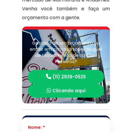
Venha você também e faça um
orçamento com a gente.
Gostaria de um orçamento ou
entrar em contato sobre Aluguel
de Escoramento de Laje em
Pinheiros?
(11) 2939-0525
Clicando aqui
Nome:
*