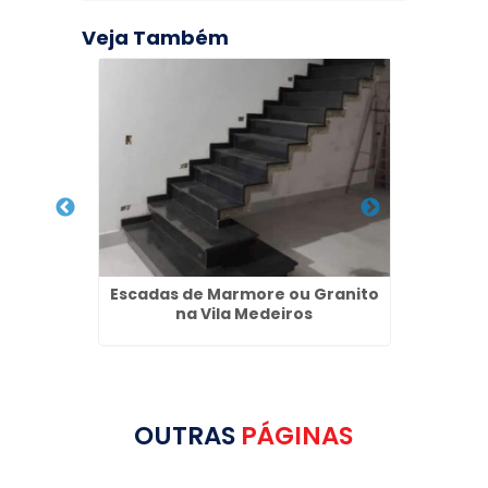
Veja Também
Vila
Escadas de Marmore ou Granito
Lavató
na Vila Medeiros
OUTRAS
PÁGINAS