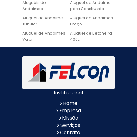
Aluguéis de
Aluguel de Andaime
Andaimes
para Construção
Aluguel de Andaime
Aluguel de Andaimes
Tubular
Preço
Aluguel de Andaimes
Aluguel de Betoneira
Valor
400L
Aluguel de Betoneira
Cadeira de Pintura
Quanto Custa
Locação de Andaime
Locação de Andaime
Preço
Tubular
Locação de Andaime
Locação de
Valor
Andaimes
Institucional
Locação de
Quanto Custa
Betoneiras
Locação de
Home
Andaimes
Empresa
Quanto Custa o
Valor do Aluguel de
Missão
Aluguel de Andaimes
Andaimes
Serviços
Aluguel de Escada de
Aluguel de Escada de
Contato