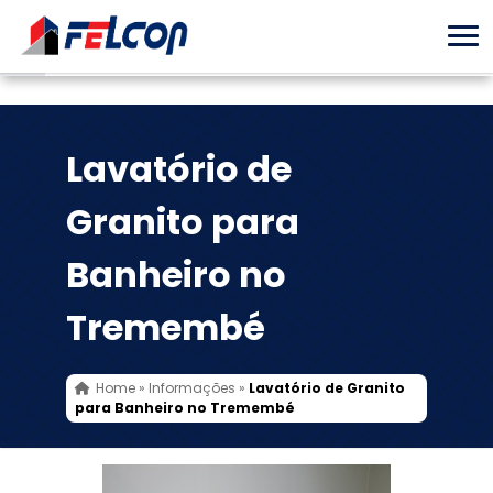
Lavatório de
Granito para
Banheiro no
Tremembé
Home
»
Informações
»
Lavatório de Granito
para Banheiro no Tremembé