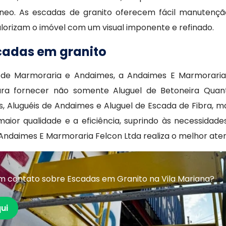
âneo. As escadas de granito oferecem fácil manutenç
orizam o imóvel com um visual imponente e refinado.
cadas em granito
a de Marmoraria e Andaimes, a Andaimes E Marmorari
a fornecer não somente Aluguel de Betoneira Quant
 Aluguéis de Andaimes e Aluguel de Escada de Fibra, m
or qualidade e a eficiência, suprindo às necessidades
Andaimes E Marmoraria Felcon Ltda realiza o melhor ate
m contato sobre Escadas em Granito na Vila Mariana?
ui