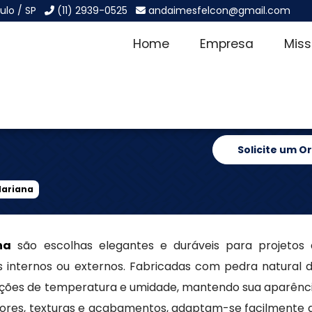
ulo / SP
(11) 2939-0525
andaimesfelcon@gmail.com
Home
Empresa
Mis
a Vila
Solicite um 
Mariana
na
são escolhas elegantes e duráveis para projetos 
 internos ou externos. Fabricadas com pedra natural de
ações de temperatura e umidade, mantendo sua aparênci
res, texturas e acabamentos, adaptam-se facilmente a 