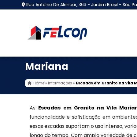
Rua Antônio De Alencar, 363 - Jardim Brasil - São Pa
Escadas em Granito n
Mariana
Home
»
Informações
»
Escadas em Granito na Vila 
As
Escadas em Granito na Vila Maria
funcionalidade e sofisticação em ambientes
essas escadas suportam o uso intenso, vari
longo do tempo. Com ampla variedade de co