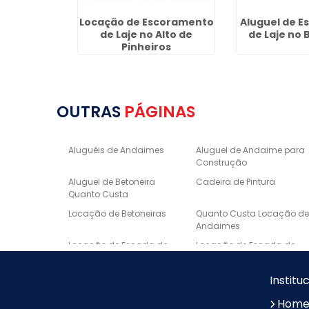
more no
Locação de Escoramento
Aluguel de 
uropa
de Laje no Alto de
de Laje no 
Pinheiros
OUTRAS
PÁGINAS
Aluguéis de Andaimes
Aluguel de Andaime para
Construção
Aluguel de Betoneira
Cadeira de Pintura
Quanto Custa
Locação de Betoneiras
Quanto Custa Locação d
Andaimes
Locação de Escada de
Locação de Escada de
Fibra
Alumínio
Escora metálica preço
Borda de Piscina em
Institu
Marmore
Hom
Lavatório Esculpido em
Nichos Sob Medida