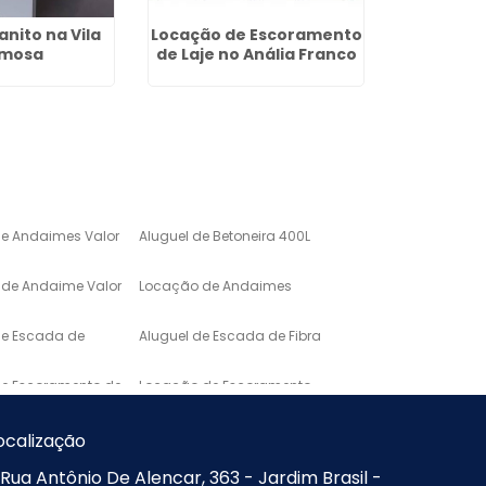
anito na Vila
Locação de Escoramento
Locaçã
rmosa
de Laje no Anália Franco
Preço 
de Andaimes Valor
Aluguel de Betoneira 400L
de Andaime Valor
Locação de Andaimes
de Escada de
Aluguel de Escada de Fibra
de Escoramento de
Locação de Escoramento
de Laje
o de Mármore para
Lavatório em Marmore
ocalização
Rua Antônio De Alencar, 363 - Jardim Brasil -
Mármore de
Pias e Bancadas de