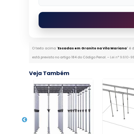
O texto acima "
Escadas em Granito na Vila Mariana
" é 
está previsto no artigo 184 do Código Penal. –
Lei n° 9.610-9
Veja Também