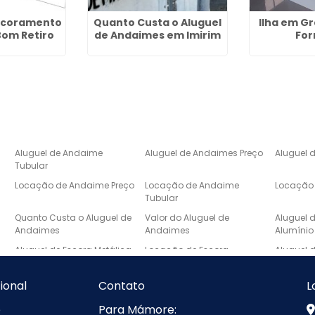
Escoramento
Quanto Custa o Aluguel
Ilha em Gr
Bom Retiro
de Andaimes em Imirim
Fo
Aluguel de Andaime
Aluguel de Andaimes Preço
Aluguel 
Tubular
Locação de Andaime Preço
Locação de Andaime
Locação 
Tubular
e
Quanto Custa o Aluguel de
Valor do Aluguel de
Aluguel 
Andaimes
Andaimes
Alumínio
Aluguel de Escora Metálica
Locação de Escora
Aluguel 
Metálica
Laje
Escada de Mármore Preço
Lavatório de Mármore
Lavatóri
cional
Contato
L
Banheiro
e
Para Mámore:
Pia de Marmore para
Pias de Mármore
Pias de 