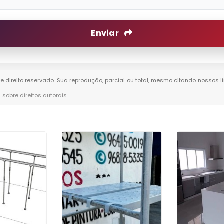
Enviar
de direito reservado. Sua reprodução, parcial ou total, mesmo citando nossos li
8 sobre direitos autorais
.