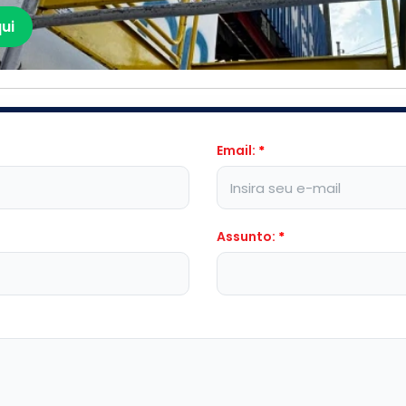
ui
Email:
*
Assunto:
*