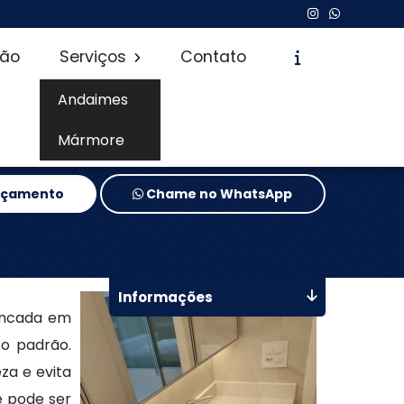
são
Serviços
Contato
Andaimes
Mármore
Orçamento
Chame no WhatsApp
Informações
ancada em
to padrão.
za e evita
e pode ser