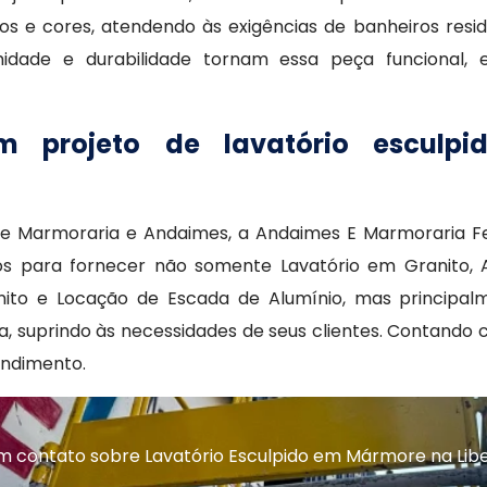
 e cores, atendendo às exigências de banheiros resid
midade e durabilidade tornam essa peça funcional, e
m projeto de lavatório esculp
 de Marmoraria e Andaimes, a Andaimes E Marmoraria F
 para fornecer não somente Lavatório em Granito, A
anito e Locação de Escada de Alumínio, mas principa
ia, suprindo às necessidades de seus clientes. Contando
endimento.
m contato sobre Lavatório Esculpido em Mármore na Lib