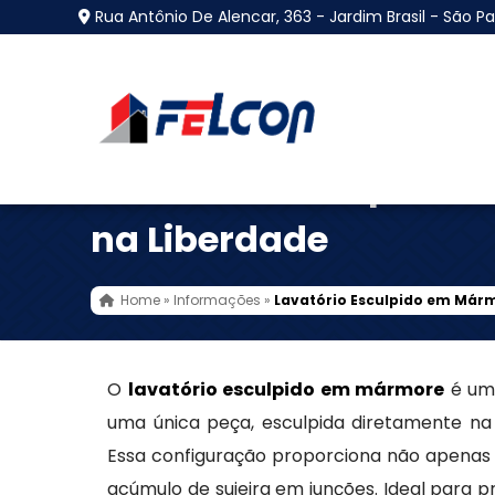
Rua Antônio De Alencar, 363 - Jardim Brasil - São Pa
Lavatório Esculpido 
na Liberdade
Home
»
Informações
»
Lavatório Esculpido em Már
O
lavatório esculpido em mármore
é uma
uma única peça, esculpida diretamente na 
Essa configuração proporciona não apenas
acúmulo de sujeira em junções. Ideal para p