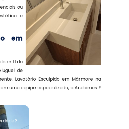
enciais ou
stética e
ido em
elcon Ltda
luguel de
lmente, Lavatório Esculpido em Mármore na
 com uma equipe especializada, a Andaimes E
erdade?