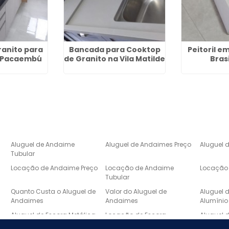
ranito para
Bancada para Cooktop
Peitoril e
 Pacaembú
de Granito na Vila Matilde
Bras
Aluguel de Andaime
Aluguel de Andaimes Preço
Aluguel 
Tubular
Locação de Andaime Preço
Locação de Andaime
Locação 
Tubular
e
Quanto Custa o Aluguel de
Valor do Aluguel de
Aluguel 
Andaimes
Andaimes
Alumínio
Aluguel de Escora Metálica
Locação de Escora
Aluguel 
Metálica
Laje