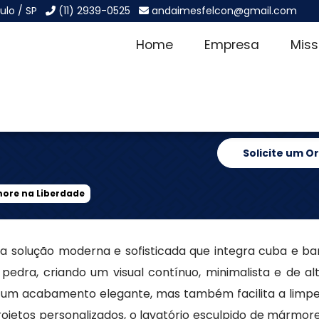
ulo / SP
(11) 2939-0525
andaimesfelcon@gmail.com
Home
Empresa
Mis
em Mármore
Solicite um 
more na Liberdade
 solução moderna e sofisticada que integra cuba e b
pedra, criando um visual contínuo, minimalista e de al
 um acabamento elegante, mas também facilita a limpe
rojetos personalizados, o lavatório esculpido de mármor