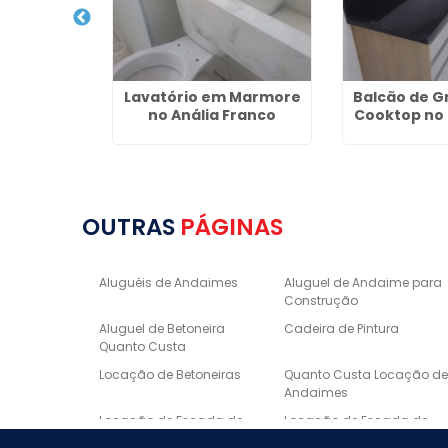
uguel de
Lavatório em Marmore
Balcão de G
 Centro
no Anália Franco
Cooktop no
OUTRAS
PÁGINAS
Aluguéis de Andaimes
Aluguel de Andaime para
Construção
Aluguel de Betoneira
Cadeira de Pintura
Quanto Custa
Locação de Betoneiras
Quanto Custa Locação d
Andaimes
Locação de Escada de
Locação de Escada de
Fibra
Alumínio