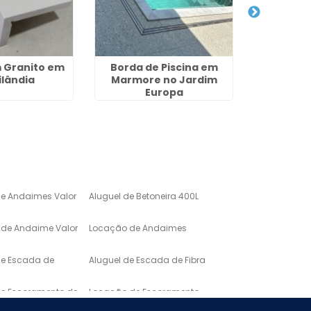
m Granito em
Borda de Piscina em
Lavatóri
ilândia
Marmore no Jardim
Mármore 
Europa
de Andaimes Valor
Aluguel de Betoneira 400L
de Andaime Valor
Locação de Andaimes
de Escada de
Aluguel de Escada de Fibra
de Escoramento de
Locação de Escoramento
de Laje