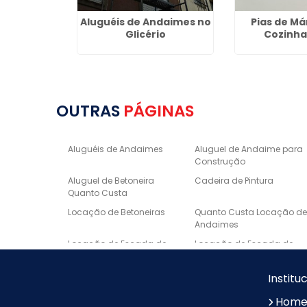
 no Centro
Aluguéis de Andaimes no
Pias de M
P
Glicério
Cozinha
OUTRAS
PÁGINAS
Aluguéis de Andaimes
Aluguel de Andaime para
Construção
Aluguel de Betoneira
Cadeira de Pintura
Quanto Custa
Locação de Betoneiras
Quanto Custa Locação d
Andaimes
Locação de Escada de
Locação de Escada de
Fibra
Alumínio
Escora metálica preço
Borda de Piscina em
Institu
Marmore
Hom
Lavatório Esculpido em
Nichos Sob Medida