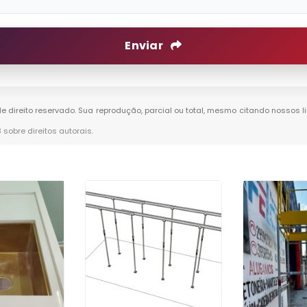
Enviar
de direito reservado. Sua reprodução, parcial ou total, mesmo citando nossos l
8 sobre direitos autorais
.