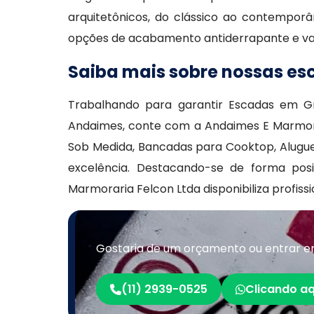
arquitetônicos, do clássico ao contempor
opções de acabamento antiderrapante e val
Saiba mais sobre nossas es
Trabalhando para garantir Escadas em G
Andaimes, conte com a Andaimes E Marmora
Sob Medida, Bancadas para Cooktop, Alugu
excelência. Destacando-se de forma po
Marmoraria Felcon Ltda disponibiliza profis
Gostaria de um orçamento ou entrar e
(11) 2939-0525
Clicando aq