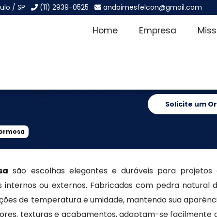
ulo / SP
(11) 2939-0525
andaimesfelcon@gmail.com
Home
Empresa
Mis
a Vila
Solicite um 
Formosa
sa
são escolhas elegantes e duráveis para projetos
 internos ou externos. Fabricadas com pedra natural de
ações de temperatura e umidade, mantendo sua aparênci
res, texturas e acabamentos, adaptam-se facilmente a 