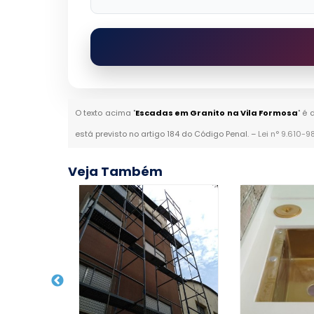
O texto acima "
Escadas em Granito na Vila Formosa
" é 
está previsto no artigo 184 do Código Penal. –
Lei n° 9.610-9
Veja Também