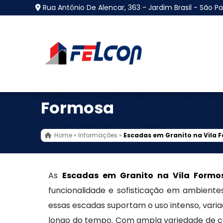
Rua Antônio De Alencar, 363 - Jardim Brasil - São Pa
Escadas em Granito n
Formosa
Home
»
Informações
»
Escadas em Granito na Vila 
As
Escadas em Granito na Vila Formo
funcionalidade e sofisticação em ambientes
essas escadas suportam o uso intenso, vari
longo do tempo. Com ampla variedade de co