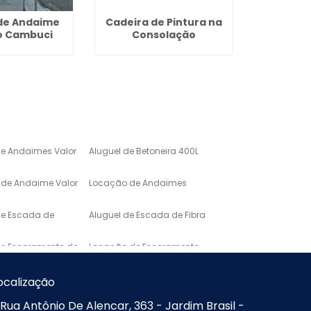
de Andaime
Cadeira de Pintura na
Lavatór
o Cambuci
Consolação
na San
de Andaimes Valor
Aluguel de Betoneira 400L
de Andaime Valor
Locação de Andaimes
de Escada de
Aluguel de Escada de Fibra
de Escoramento de
Locação de Escoramento
de Laje
o de Mármore para
Lavatório em Marmore
ocalização
Rua Antônio De Alencar, 363 - Jardim Brasil -
Mármore de
Pias e Bancadas de