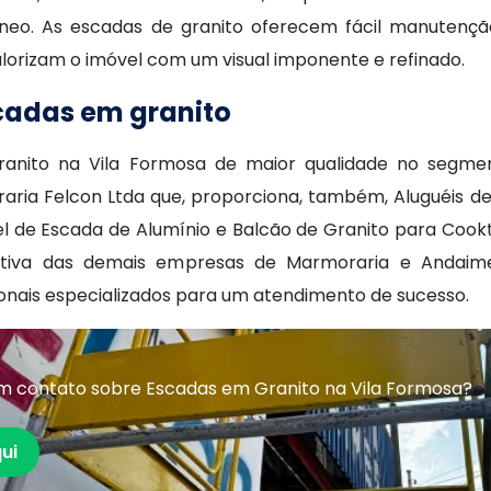
âneo. As escadas de granito oferecem fácil manutenç
orizam o imóvel com um visual imponente e refinado.
cadas em granito
ranito na Vila Formosa de maior qualidade no segme
ria Felcon Ltda que, proporciona, também, Aluguéis de
el de Escada de Alumínio e Balcão de Granito para Co
sitiva das demais empresas de Marmoraria e Andaim
sionais especializados para um atendimento de sucesso.
m contato sobre Escadas em Granito na Vila Formosa?
ui