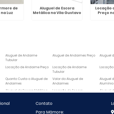
ármore de
Aluguel de Escora
Locação 
 na Luz
Metálica na Vila Gustavo
Preço n
Aluguel de Andaime
Aluguel de Andaimes Preço
Aluguel 
Tubular
Locação de Andaime Preço
Locação de Andaime
Locação 
Tubular
e
Quanto Custa o Aluguel de
Valor do Aluguel de
Aluguel 
Andaimes
Andaimes
Alumínio
Aluguel de Escora Metálica
Locação de Escora
Aluguel 
Metálica
Laje
Escada de Mármore Preço
Lavatório de Mármore
Lavatóri
cional
Contato
L
Banheiro
e
Para Mámore:
Pia de Marmore para
Pias de Mármore
Pias de 