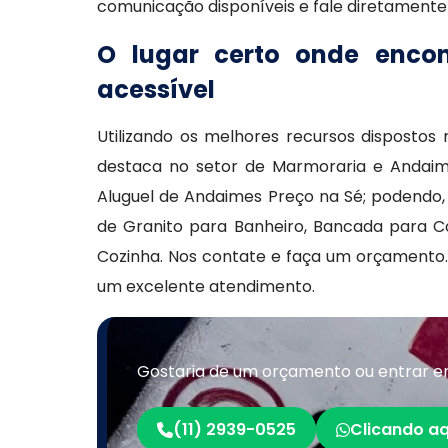
comunicação disponíveis e fale diretament
O lugar certo onde enco
acessível
Utilizando os melhores recursos disposto
destaca no setor de Marmoraria e Andaim
Aluguel de Andaimes Preço na Sé; podendo, 
de Granito para Banheiro, Bancada para C
Cozinha. Nos contate e faça um orçamento
um excelente atendimento.
Gostaria de um orçamento ou entrar e
(11) 2939-0525
Clicando aq