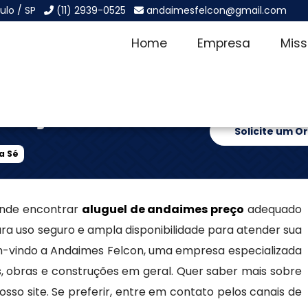
ulo / SP
(11) 2939-0525
andaimesfelcon@gmail.com
Home
Empresa
Mis
Preço na Sé
Solicite um 
a Sé
onde encontrar
aluguel de andaimes preço
adequado
ara uso seguro e ampla disponibilidade para atender sua
m-vindo a Andaimes Felcon, uma empresa especializada
 obras e construções em geral. Quer saber mais sobre
so site. Se preferir, entre em contato pelos canais de