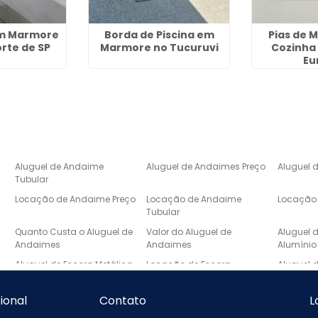
em Marmore
Borda de Piscina em
Pias de 
rte de SP
Marmore no Tucuruvi
Cozinha
Eu
Aluguel de Andaime
Aluguel de Andaimes Preço
Aluguel 
Tubular
Locação de Andaime Preço
Locação de Andaime
Locação 
Tubular
e
Quanto Custa o Aluguel de
Valor do Aluguel de
Aluguel 
Andaimes
Andaimes
Alumínio
Aluguel de Escora Metálica
Locação de Escora
Aluguel 
Metálica
Laje
Escada de Mármore Preço
Lavatório de Mármore
Lavatóri
cional
Contato
L
Banheiro