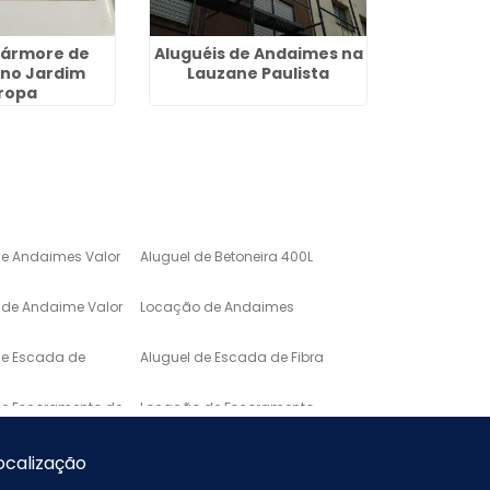
Mármore de
Aluguéis de Andaimes na
Locaçã
 no Jardim
Lauzane Paulista
Metálica
ropa
de Andaimes Valor
Aluguel de Betoneira 400L
de Andaime Valor
Locação de Andaimes
de Escada de
Aluguel de Escada de Fibra
de Escoramento de
Locação de Escoramento
de Laje
o de Mármore para
Lavatório em Marmore
ocalização