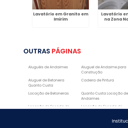
 Granito e
Lavatório em Granito em
Lavatório 
Tremembé
Imirim
na Zona No
OUTRAS
PÁGINAS
Aluguéis de Andaimes
Aluguel de Andaime para
Construção
Aluguel de Betoneira
Cadeira de Pintura
Quanto Custa
Locação de Betoneiras
Quanto Custa Locação d
Andaimes
Locação de Escada de
Locação de Escada de
Fibra
Alumínio
Escora metálica preço
Borda de Piscina em
Institu
Marmore