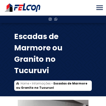
Escadas de
Marmore ou
Granito no
Tucuruvi
Home
»
Informações
»
Escadas de Marmore
ou Granito no Tucuruvi