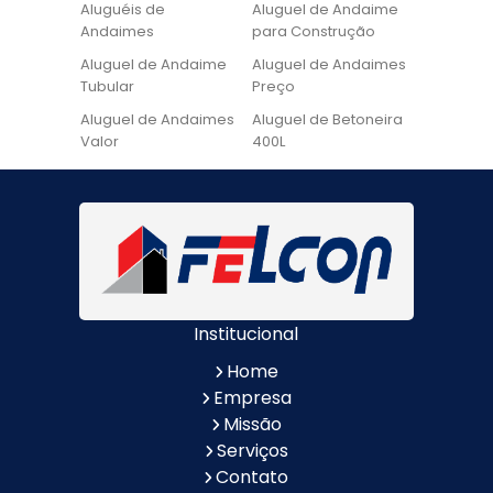
Aluguéis de
Aluguel de Andaime
Andaimes
para Construção
Aluguel de Andaime
Aluguel de Andaimes
Tubular
Preço
Aluguel de Andaimes
Aluguel de Betoneira
Valor
400L
Aluguel de Betoneira
Cadeira de Pintura
Quanto Custa
Locação de Andaime
Locação de Andaime
Preço
Tubular
Locação de Andaime
Locação de
Valor
Andaimes
Institucional
Locação de
Quanto Custa
Betoneiras
Locação de
Home
Andaimes
Empresa
Quanto Custa o
Valor do Aluguel de
Missão
Aluguel de Andaimes
Andaimes
Serviços
Aluguel de Escada de
Aluguel de Escada de
Contato