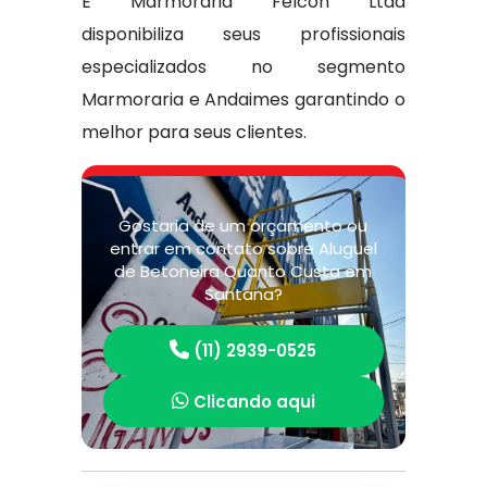
E Marmoraria Felcon Ltda
disponibiliza seus profissionais
especializados no segmento
Marmoraria e Andaimes garantindo o
melhor para seus clientes.
Gostaria de um orçamento ou
entrar em contato sobre Aluguel
de Betoneira Quanto Custa em
Santana?
(11) 2939-0525
Clicando aqui