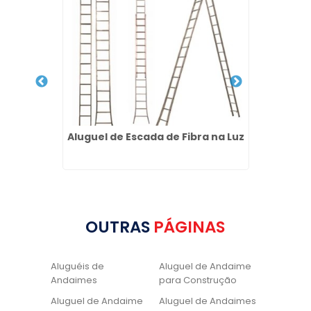
ore no
Aluguel de Escada de Fibra na Luz
Alugu
OUTRAS
PÁGINAS
Aluguéis de
Aluguel de Andaime
Andaimes
para Construção
Aluguel de Andaime
Aluguel de Andaimes