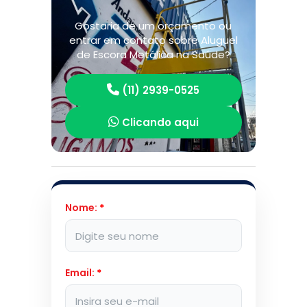
Gostaria de um orçamento ou
entrar em contato sobre Aluguel
de Escora Metálica na Saúde?
(11) 2939-0525
Clicando aqui
Nome:
*
Email:
*