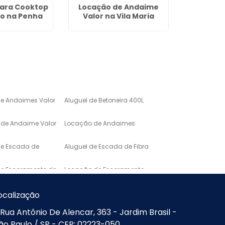
ara Cooktop
Locação de Andaime
Escora me
to na Penha
Valor na Vila Maria
Alt
de Andaimes Valor
Aluguel de Betoneira 400L
de Andaime Valor
Locação de Andaimes
de Escada de
Aluguel de Escada de Fibra
de Escoramento de
Locação de Escoramento
de Laje
o de Mármore para
Lavatório em Marmore
ocalização
Rua Antônio De Alencar, 363 - Jardim Brasil -
Mármore de
Pias e Bancadas de
ão Paulo / SP - CEP: 02223-050
Marmore