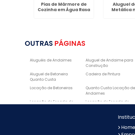
Granito na
Pias de Mármore de
Aluguel d
iana
Cozinha em Água Rasa
Metálica 
OUTRAS
PÁGINAS
Aluguéis de Andaimes
Aluguel de Andaime para
Construção
Aluguel de Betoneira
Cadeira de Pintura
Quanto Custa
Locação de Betoneiras
Quanto Custa Locação d
Andaimes
Locação de Escada de
Locação de Escada de
Fibra
Alumínio
Escora metálica preço
Borda de Piscina em
Institu
Marmore
Hom
Lavatório Esculpido em
Nichos Sob Medida
Empr
Mármore