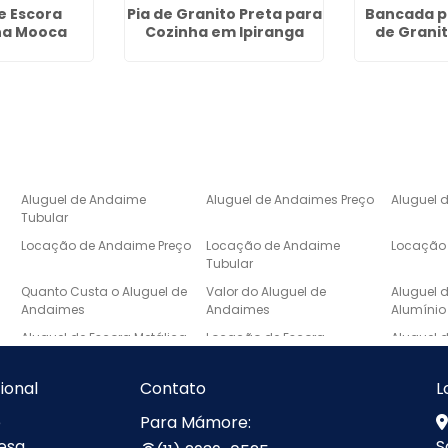
e Escora
Pia de Granito Preta para
Bancada p
na Mooca
Cozinha em Ipiranga
de Grani
Aluguel de Andaime
Aluguel de Andaimes Preço
Aluguel 
Tubular
Locação de Andaime Preço
Locação de Andaime
Locação 
Tubular
e
Quanto Custa o Aluguel de
Valor do Aluguel de
Aluguel 
Andaimes
Andaimes
Alumínio
Aluguel de Escora Metálica
Locação de Escora
Aluguel 
Metálica
Laje
Escada de Mármore Preço
Lavatório de Mármore
Lavatóri
cional
Contato
L
Banheiro
e
Para Mámore:
Pia de Marmore para
Pias de Mármore
Pias de 
esa
S
Cozinha Sob Medida
Cozinha