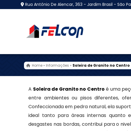
Rua Antônio De Alencar, 363 - Jardim Brasil - São Pa
Soleira de Granito no 
Home
»
Informações
»
Soleira de Granito no Centro
A
Soleira de Granito no Centro
é uma peça 
entre ambientes ou pisos diferentes, of
Confeccionada em pedra natural, ela supor
ideal tanto para áreas internas quanto 
desgastes nas bordas, contribui para o ni