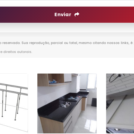
Enviar
ito reservado. Sua reprodução, parcial ou total, mesmo citando nossos links, é
re direitos autorais
.