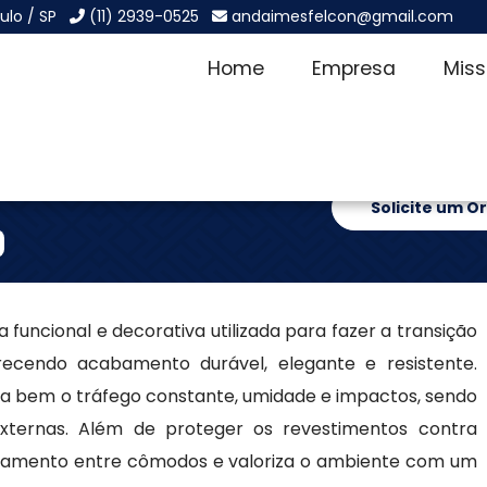
ulo / SP
(11) 2939-0525
andaimesfelcon@gmail.com
Home
Empresa
Mis
Centro
Solicite um 
funcional e decorativa utilizada para fazer a transição
erecendo acabamento durável, elegante e resistente.
ta bem o tráfego constante, umidade e impactos, sendo
externas. Além de proteger os revestimentos contra
velamento entre cômodos e valoriza o ambiente com um