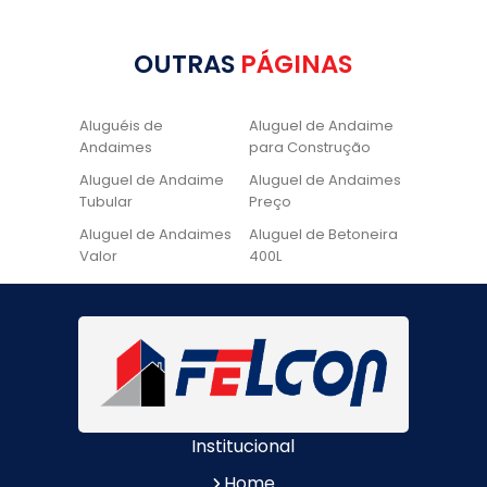
OUTRAS
PÁGINAS
Aluguéis de
Aluguel de Andaime
Andaimes
para Construção
Aluguel de Andaime
Aluguel de Andaimes
Tubular
Preço
Aluguel de Andaimes
Aluguel de Betoneira
Valor
400L
Aluguel de Betoneira
Cadeira de Pintura
Quanto Custa
Locação de Andaime
Locação de Andaime
Preço
Tubular
Locação de Andaime
Locação de
Valor
Andaimes
Institucional
Locação de
Quanto Custa
Betoneiras
Locação de
Home