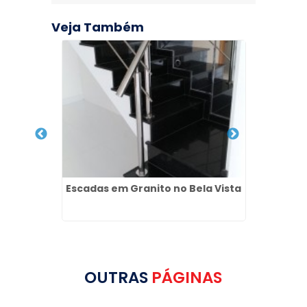
Veja Também
a Vista
Escadas em Granito no Bela Vista
Qua
An
OUTRAS
PÁGINAS