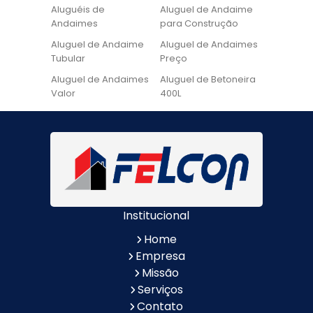
Aluguéis de
Aluguel de Andaime
Andaimes
para Construção
Aluguel de Andaime
Aluguel de Andaimes
Tubular
Preço
Aluguel de Andaimes
Aluguel de Betoneira
Valor
400L
Aluguel de Betoneira
Cadeira de Pintura
Quanto Custa
Locação de Andaime
Locação de Andaime
Preço
Tubular
Locação de Andaime
Locação de
Valor
Andaimes
Institucional
Locação de
Quanto Custa
Betoneiras
Locação de
Home
Andaimes
Empresa
Quanto Custa o
Valor do Aluguel de
Missão
Aluguel de Andaimes
Andaimes
Serviços
Aluguel de Escada de
Aluguel de Escada de
Contato