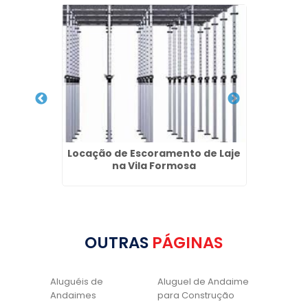
0L na
Locação de Escoramento de Laje
Loca
na Vila Formosa
OUTRAS
PÁGINAS
Aluguéis de
Aluguel de Andaime
Andaimes
para Construção