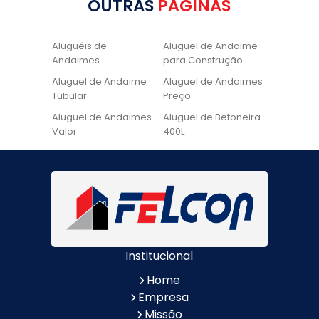
OUTRAS
PÁGINAS
Aluguéis de
Aluguel de Andaime
Andaimes
para Construção
Aluguel de Andaime
Aluguel de Andaimes
Tubular
Preço
Aluguel de Andaimes
Aluguel de Betoneira
Valor
400L
Aluguel de Betoneira
Cadeira de Pintura
Quanto Custa
Locação de Andaime
Locação de Andaime
Preço
Tubular
Locação de Andaime
Locação de
Valor
Andaimes
Institucional
Locação de
Quanto Custa
Betoneiras
Locação de
Home
Andaimes
Empresa
Quanto Custa o
Valor do Aluguel de
Missão