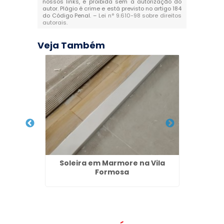
nossos links, é proibida sem a autorização do
autor. Plágio é crime e está previsto no artigo 184
do Código Penal. –
Lei n° 9.610-98 sobre direitos
autorais
.
Veja Também
sta em
Soleira em Marmore na Vila
Nicho 
Formosa