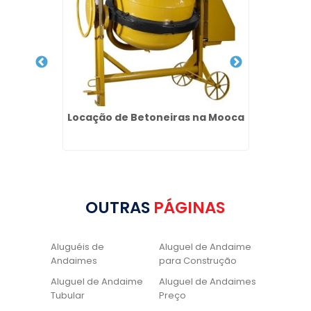
ra na
Locação de Betoneiras na Mooca
Locaçã
OUTRAS
PÁGINAS
Aluguéis de
Aluguel de Andaime
Andaimes
para Construção
Aluguel de Andaime
Aluguel de Andaimes
Tubular
Preço