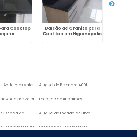
para Cooktop
Balcão de Granito para
Bancada
Jaçanã
Cooktop em Higienópolis
de Gra
M
de Andaimes Valor
Aluguel de Betoneira 400L
de Andaime Valor
Locação de Andaimes
de Escada de
Aluguel de Escada de Fibra
de Escoramento de
Locação de Escoramento
de Laje