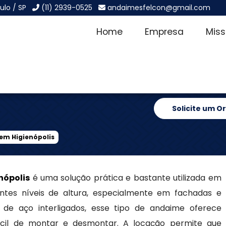
ulo / SP
(11) 2939-0525
andaimesfelcon@gmail.com
Home
Empresa
Mis
Tubular em
Solicite um 
em Higienópolis
nópolis
é uma solução prática e bastante utilizada em
ntes níveis de altura, especialmente em fachadas e
s de aço interligados, esse tipo de andaime oferece
 fácil de montar e desmontar. A locação permite que