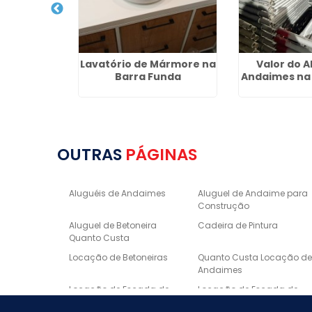
Andaimes
Lavatório de Mármore na
Valor do A
a Cecília
Barra Funda
Andaimes na 
OUTRAS
PÁGINAS
Aluguéis de Andaimes
Aluguel de Andaime para
Construção
Aluguel de Betoneira
Cadeira de Pintura
Quanto Custa
Locação de Betoneiras
Quanto Custa Locação d
Andaimes
Locação de Escada de
Locação de Escada de
Fibra
Alumínio