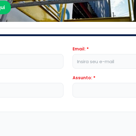
ui
Email:
*
Assunto:
*