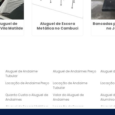
luguel de
Aluguel de Escora
Bancadas 
Vila Matilde
Metálica no Cambuci
no 
Aluguel de Andaime
Aluguel de Andaimes Preço
Aluguel 
Tubular
Locação de Andaime Preço
Locação de Andaime
Locação 
Tubular
e
Quanto Custa o Aluguel de
Valor do Aluguel de
Aluguel 
Andaimes
Andaimes
Alumínio
Aluguel de Escora Metálica
Locação de Escora
Aluguel 
Metálica
Laje