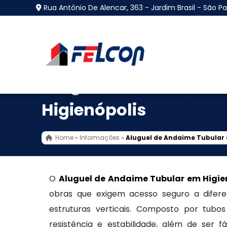
Rua Antônio De Alencar, 363 - Jardim Brasil - São Pa
Aluguel de Andaime 
Higienópolis
Home
»
Informações
»
Aluguel de Andaime Tubular 
O
Aluguel de Andaime Tubular em Higie
obras que exigem acesso seguro a difere
estruturas verticais. Composto por tubo
resistência e estabilidade, além de ser