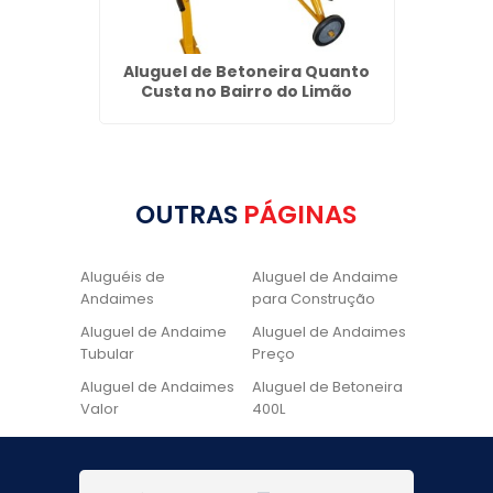
e Laje
Aluguel de Betoneira Quanto
Alugué
Custa no Bairro do Limão
OUTRAS
PÁGINAS
Aluguéis de
Aluguel de Andaime
Andaimes
para Construção
Aluguel de Andaime
Aluguel de Andaimes
Tubular
Preço
Aluguel de Andaimes
Aluguel de Betoneira
Valor
400L
Aluguel de Betoneira
Cadeira de Pintura
Quanto Custa