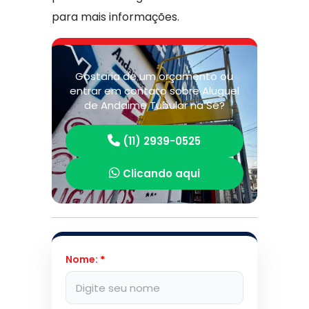
para mais informações.
Gostaria de um orçamento ou
entrar em contato sobre Aluguel
de Andaime Tubular na Sé?
(11) 2939-0525
Clicando aqui
Nome:
*