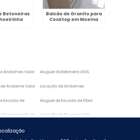
e Betoneiras
Balcão de Granito para
Aluguéis 
hoeirinha
Cooktop em Moema
T
de Andaimes Valor
Aluguel de Betoneira 400L
de Andaime Valor
Locação de Andaimes
de Escada de
Aluguel de Escada de Fibra
de Escoramento de
Locação de Escoramento
de Laje
o de Mármore para
Lavatório em Marmore
ocalização