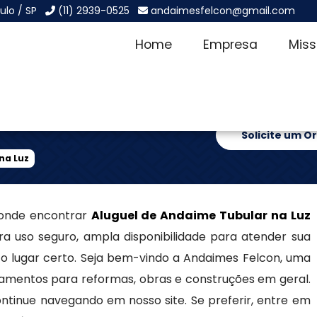
ulo / SP
(11) 2939-0525
andaimesfelcon@gmail.com
Home
Empresa
Mis
ubular na Luz
Solicite um 
na Luz
 onde encontrar
Aluguel de Andaime Tubular na Luz
ra uso seguro, ampla disponibilidade para atender sua
o lugar certo. Seja bem-vindo a Andaimes Felcon, uma
amentos para reformas, obras e construções em geral.
ntinue navegando em nosso site. Se preferir, entre em