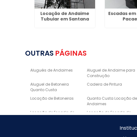
Andaime
Locação de Andaime
Escadas em 
a Lapa
Tubular em Santana
Paca
OUTRAS
PÁGINAS
Aluguéis de Andaimes
Aluguel de Andaime para
Construção
Aluguel de Betoneira
Cadeira de Pintura
Quanto Custa
Locação de Betoneiras
Quanto Custa Locação d
Andaimes
Locação de Escada de
Locação de Escada de
Fibra
Alumínio
Escora metálica preço
Borda de Piscina em
Institu
Marmore