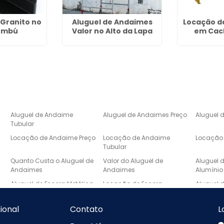
Granito no
Aluguel de Andaimes
Locação d
embú
Valor no Alto da Lapa
em Cac
Aluguel de Andaime
Aluguel de Andaimes Preço
Aluguel 
Tubular
Locação de Andaime Preço
Locação de Andaime
Locação 
Tubular
e
Quanto Custa o Aluguel de
Valor do Aluguel de
Aluguel 
Andaimes
Andaimes
Alumínio
Aluguel de Escora Metálica
Locação de Escora
Aluguel 
Metálica
Laje
Escada de Mármore Preço
Lavatório de Mármore
Lavatóri
cional
Contato
L
Banheiro