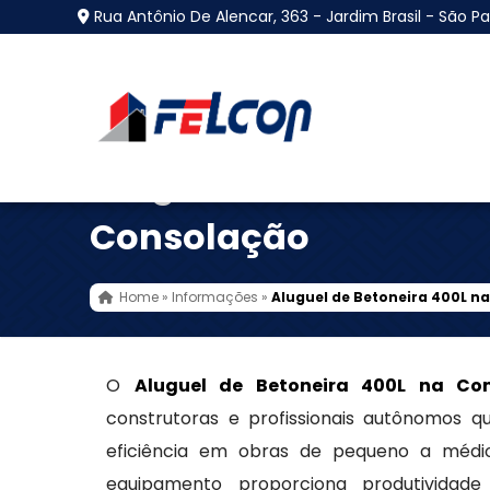
Rua Antônio De Alencar, 363 - Jardim Brasil - São Pa
Aluguel de Betoneira 
Consolação
Home
»
Informações
»
Aluguel de Betoneira 400L n
O
Aluguel de Betoneira 400L na Co
construtoras e profissionais autônomos 
eficiência em obras de pequeno a médio
equipamento proporciona produtividad