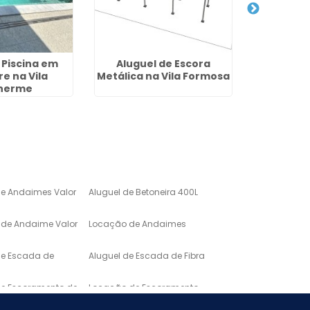
 Piscina em
Aluguel de Escora
Soleira
e na Vila
Metálica na Vila Formosa
Granito
lherme
de Andaimes Valor
Aluguel de Betoneira 400L
de Andaime Valor
Locação de Andaimes
de Escada de
Aluguel de Escada de Fibra
de Escoramento de
Locação de Escoramento
de Laje