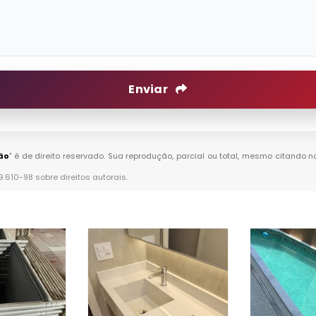
Enviar
ão
" é de direito reservado. Sua reprodução, parcial ou total, mesmo citando n
 9.610-98 sobre direitos autorais
.