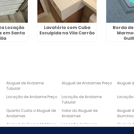
ta Locação
Lavatório com Cuba
Borda de
s em Santa
Esculpida na Vila Carrão
Marmor
lia
Gui
Aluguel de Andaime
Aluguel de Andaimes Preço
Aluguel 
Tubular
Locação de Andaime Preço
Locação de Andaime
Locação 
Tubular
e
Quanto Custa o Aluguel de
Valor do Aluguel de
Aluguel 
Andaimes
Andaimes
Alumínio
Aluguel de Escora Metálica
Locação de Escora
Aluguel 
Metálica
Laje