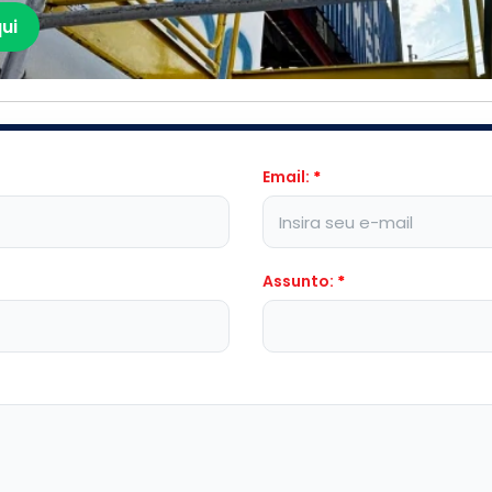
ui
Email:
*
Assunto:
*