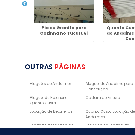
 Granito
Pia de Granito para
Quanto Cus
 no Belém
Cozinha no Tucuruvi
de Andaime
Cecí
OUTRAS
PÁGINAS
Aluguéis de Andaimes
Aluguel de Andaime para
Construção
Aluguel de Betoneira
Cadeira de Pintura
Quanto Custa
Locação de Betoneiras
Quanto Custa Locação d
Andaimes
Locação de Escada de
Locação de Escada de
Fibra
Alumínio