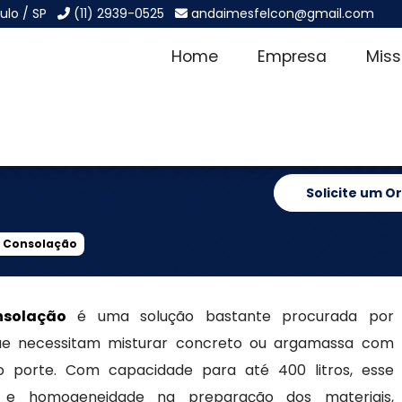
ulo / SP
(11) 2939-0525
andaimesfelcon@gmail.com
Home
Empresa
Mis
400L na
Solicite um 
a Consolação
nsolação
é uma solução bastante procurada por
que necessitam misturar concreto ou argamassa com
 porte. Com capacidade para até 400 litros, esse
e e homogeneidade na preparação dos materiais,