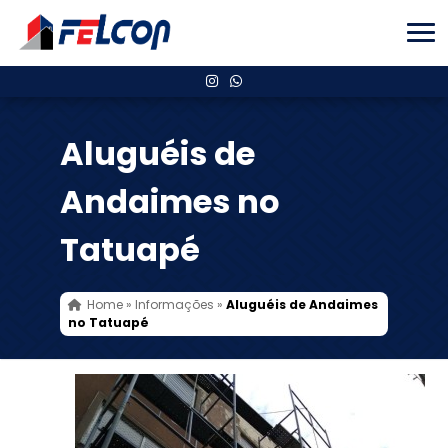
Aluguéis de
Andaimes no
Tatuapé
Home
»
Informações
»
Aluguéis de Andaimes
no Tatuapé