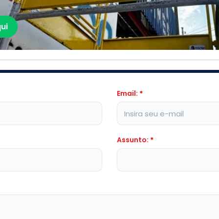
ui
Email:
*
Assunto:
*