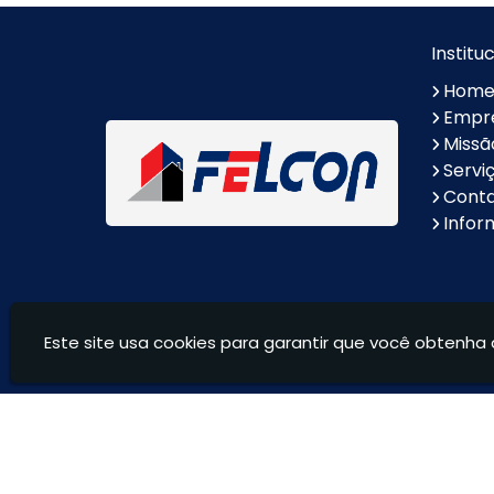
Fibra
Alumínio
Escora metálica preço
Borda de Piscina em
Institu
Marmore
Hom
Lavatório Esculpido em
Nichos Sob Medida
Empr
Mármore
Missã
Soleira em Marmore
Pia de Granito
Servi
Cont
Nicho de Granito
Escadas de Granito
Infor
Lavatório em Granito
Lavatório de Granito para
Banheiro
Ilha em Granito
Balcões de Granito
Este site usa cookies para garantir que você obtenha 
Andaimes Felcon - Locação de equipamentos para c