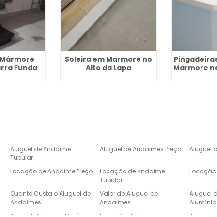
 Mármore
Soleira em Marmore no
Pingadeiras
arra Funda
Alto da Lapa
Marmore na
Aluguel de Andaime
Aluguel de Andaimes Preço
Aluguel 
Tubular
Locação de Andaime Preço
Locação de Andaime
Locação 
Tubular
e
Quanto Custa o Aluguel de
Valor do Aluguel de
Aluguel 
Andaimes
Andaimes
Alumínio
Aluguel de Escora Metálica
Locação de Escora
Aluguel 