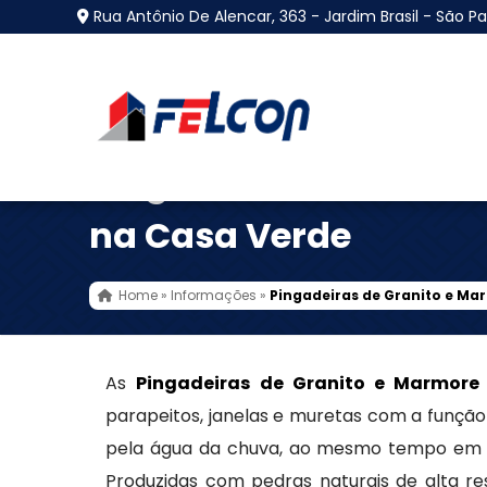
Rua Antônio De Alencar, 363 - Jardim Brasil - São Pa
Pingadeiras de Grani
na Casa Verde
Home
»
Informações
»
Pingadeiras de Granito e Ma
As
Pingadeiras de Granito e Marmore
parapeitos, janelas e muretas com a função 
pela água da chuva, ao mesmo tempo em 
Produzidas com pedras naturais de alta res