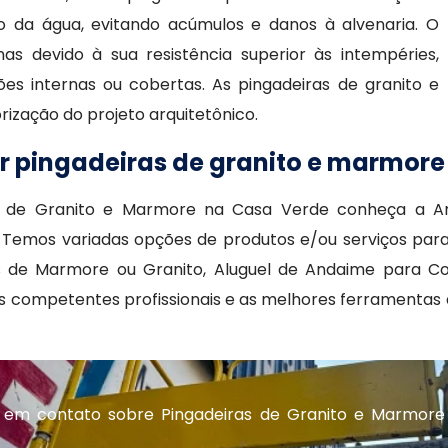
to da água, evitando acúmulos e danos à alvenaria. O
as devido à sua resistência superior às intempéries,
es internas ou cobertas. As pingadeiras de granito e
rização do projeto arquitetônico.
ar pingadeiras de granito e marmore
s de Granito e Marmore na Casa Verde conheça a A
 Temos variadas opções de produtos e/ou serviços para
 de Marmore ou Granito, Aluguel de Andaime para Con
s competentes profissionais e as melhores ferramentas
 em contato sobre Pingadeiras de Granito e Marmore