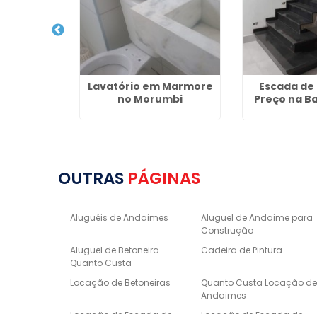
nito para
Lavatório em Marmore
Escada de
a Vila
no Morumbi
Preço na B
rme
OUTRAS
PÁGINAS
Aluguéis de Andaimes
Aluguel de Andaime para
Construção
Aluguel de Betoneira
Cadeira de Pintura
Quanto Custa
Locação de Betoneiras
Quanto Custa Locação d
Andaimes
Locação de Escada de
Locação de Escada de