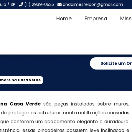
ulo / SP
(11) 2939-0525
andaimesfelcon@gmail.com
Home
Empresa
Mis
to e Marmore
Solicite um 
rmore na Casa Verde
 na Casa Verde
são peças instaladas sobre muros,
de proteger as estruturas contra infiltrações causadas
que conferem um acabamento elegante e duradouro.
istência, essas pingadeiras possuem leve inclinação e