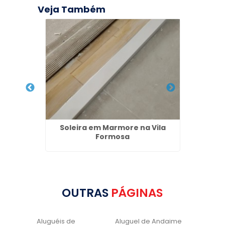
Veja Também
ozinha
Soleira em Marmore na Vila
Nich
Formosa
OUTRAS
PÁGINAS
Aluguéis de
Aluguel de Andaime