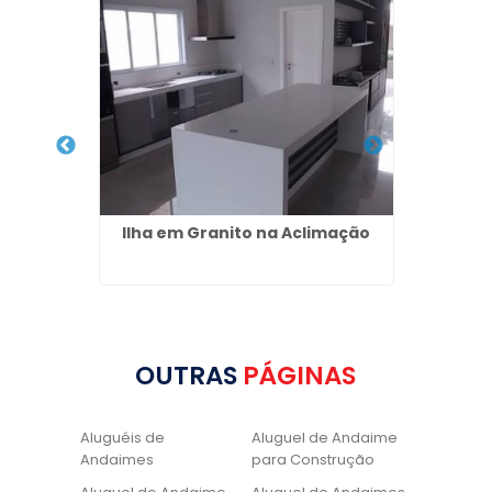
nha Sob
Ilha em Granito na Aclimação
Esca
OUTRAS
PÁGINAS
Aluguéis de
Aluguel de Andaime
Andaimes
para Construção