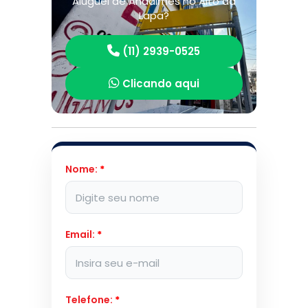
Aluguel de Andaimes no Alto da
Lapa?
(11) 2939-0525
Clicando aqui
Nome:
*
Email:
*
Telefone:
*