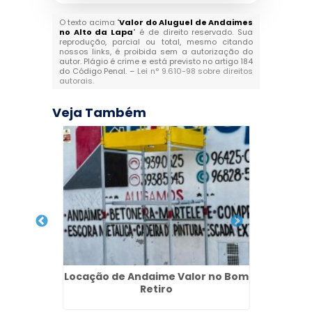
O texto acima "
Valor do Aluguel de Andaimes
no Alto da Lapa
" é de direito reservado. Sua
reprodução, parcial ou total, mesmo citando
nossos links, é proibida sem a autorização do
autor. Plágio é crime e está previsto no artigo 184
do Código Penal. –
Lei n° 9.610-98 sobre direitos
autorais
.
Veja Também
Santa
Locação de Andaime Valor no Bom
Balcõ
Retiro