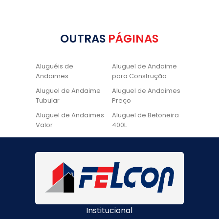
OUTRAS
PÁGINAS
Aluguéis de
Aluguel de Andaime
Andaimes
para Construção
Aluguel de Andaime
Aluguel de Andaimes
Tubular
Preço
Aluguel de Andaimes
Aluguel de Betoneira
Valor
400L
Aluguel de Betoneira
Cadeira de Pintura
Quanto Custa
Locação de Andaime
Locação de Andaime
Preço
Tubular
Locação de Andaime
Locação de
Valor
Andaimes
Institucional
Locação de
Quanto Custa