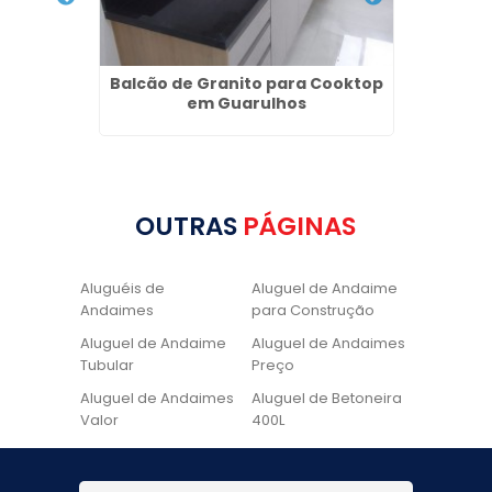
Mármore
Balcão de Granito para Cooktop
Lavató
em Guarulhos
OUTRAS
PÁGINAS
Aluguéis de
Aluguel de Andaime
Andaimes
para Construção
Aluguel de Andaime
Aluguel de Andaimes
Tubular
Preço
Aluguel de Andaimes
Aluguel de Betoneira
Valor
400L
Aluguel de Betoneira
Cadeira de Pintura
Quanto Custa