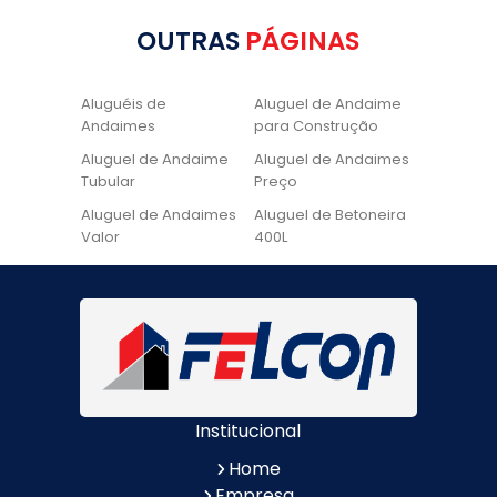
OUTRAS
PÁGINAS
Aluguéis de
Aluguel de Andaime
Andaimes
para Construção
Aluguel de Andaime
Aluguel de Andaimes
Tubular
Preço
Aluguel de Andaimes
Aluguel de Betoneira
Valor
400L
Aluguel de Betoneira
Cadeira de Pintura
Quanto Custa
Locação de Andaime
Locação de Andaime
Preço
Tubular
Locação de Andaime
Locação de
Valor
Andaimes
Institucional
Locação de
Quanto Custa
Betoneiras
Locação de
Home
Andaimes
Empresa