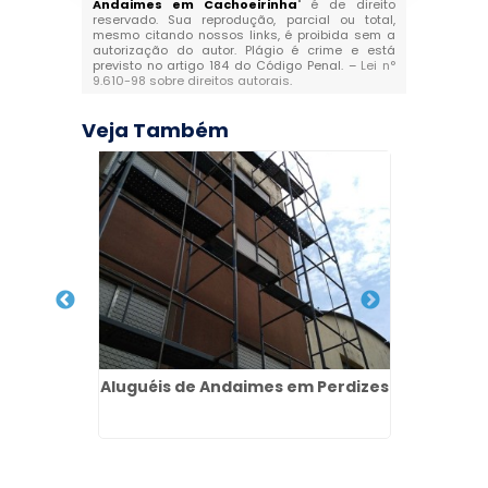
Andaimes em Cachoeirinha
" é de direito
reservado. Sua reprodução, parcial ou total,
mesmo citando nossos links, é proibida sem a
autorização do autor. Plágio é crime e está
previsto no artigo 184 do Código Penal. –
Lei n°
9.610-98 sobre direitos autorais
.
Veja Também
de Laje
Aluguéis de Andaimes em Perdizes
Pia de