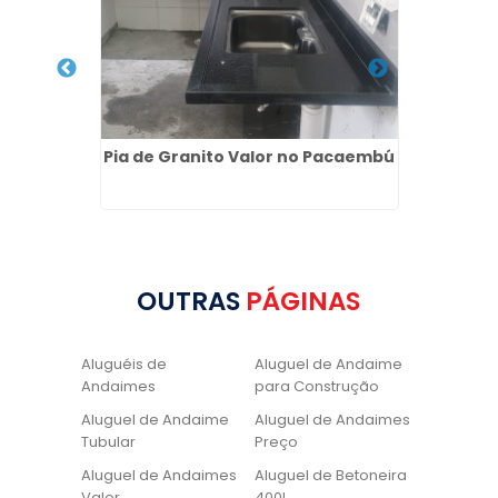
ica na
Pia de Granito Valor no Pacaembú
Pia d
OUTRAS
PÁGINAS
Aluguéis de
Aluguel de Andaime
Andaimes
para Construção
Aluguel de Andaime
Aluguel de Andaimes
Tubular
Preço
Aluguel de Andaimes
Aluguel de Betoneira
Valor
400L