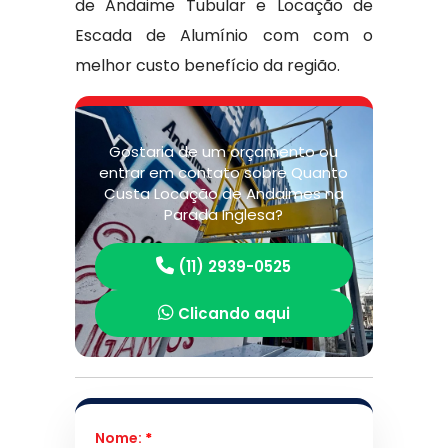
de Andaime Tubular e Locação de
Escada de Alumínio com com o
melhor custo benefício da região.
Gostaria de um orçamento ou
entrar em contato sobre Quanto
Custa Locação de Andaimes na
Parada Inglesa?
(11) 2939-0525
Clicando aqui
Nome:
*