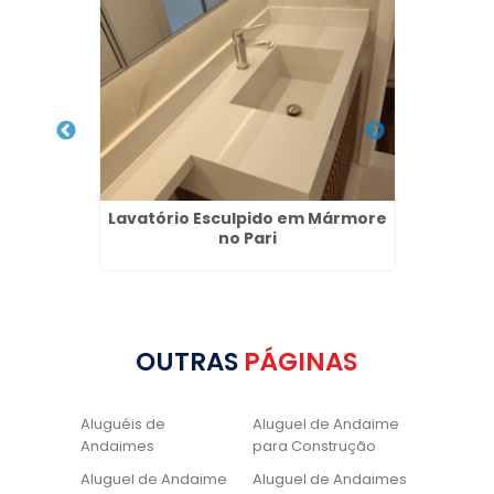
pida em
Lavatório Esculpido em Mármore
Lavató
no Pari
OUTRAS
PÁGINAS
Aluguéis de
Aluguel de Andaime
Andaimes
para Construção
Aluguel de Andaime
Aluguel de Andaimes