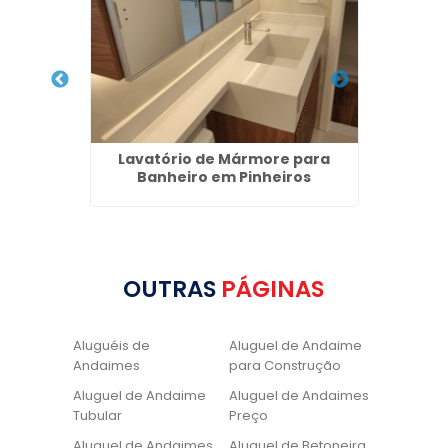
nha em
Lavatório de Mármore para
La
Banheiro em Pinheiros
OUTRAS
PÁGINAS
Aluguéis de
Aluguel de Andaime
Andaimes
para Construção
Aluguel de Andaime
Aluguel de Andaimes
Tubular
Preço
Aluguel de Andaimes
Aluguel de Betoneira